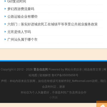
Gct复试时间
梦幻西游费流量吗
公路运输企业有哪些
六部门：落实好进城农民工在城镇平等享受公共就业服务政策
元宵是情人节吗
广州汕头属于哪个市
Copyright © 2012 - 2026
曹县信息网
Powered by
网站分类目录
|
精选推荐文章
|
网
站地图
|
疑难解答
鲁ICP备05005656号
声明：本站内容来自互联网，如信息有错误可发邮件到f_fb#foxmail.com说明，我们
会及时纠正，谢谢
本站仅为个人兴趣爱好，不接盈利性广告及商业合作
小男孩