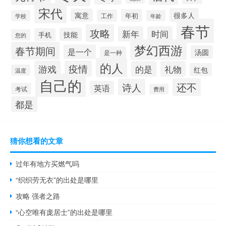
宋代
很多人
寓意
年初
工作
学校
年龄
春节
攻略
新年
时间
技能
手机
您的
梦幻西游
春节期间
是一个
汤圆
是一种
的人
游戏
疫情
的是
礼物
红包
温度
自己的
还不
诗人
英语
考试
费用
都是
猜你想看的文章
过年有地方买燃气吗
“织织劳无衣”的出处是哪里
攻略 强者之路
“心空唯有庞居士”的出处是哪里