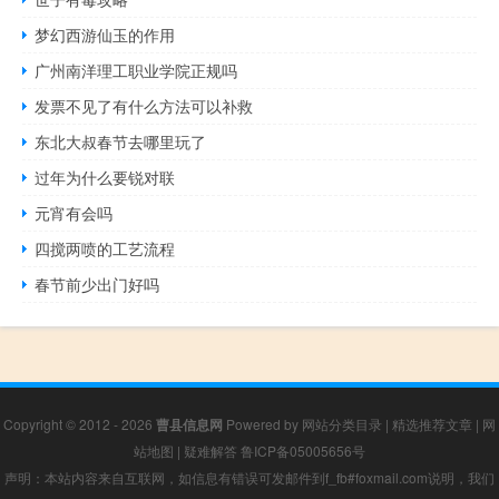
梦幻西游仙玉的作用
广州南洋理工职业学院正规吗
发票不见了有什么方法可以补救
东北大叔春节去哪里玩了
过年为什么要锐对联
元宵有会吗
四搅两喷的工艺流程
春节前少出门好吗
Copyright © 2012 - 2026
曹县信息网
Powered by
网站分类目录
|
精选推荐文章
|
网
站地图
|
疑难解答
鲁ICP备05005656号
声明：本站内容来自互联网，如信息有错误可发邮件到f_fb#foxmail.com说明，我们