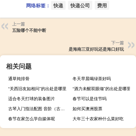
网络标签：
快递
快递公司
费用
上一篇
五险哪个不能中断
下一篇
是海南三亚好玩还是海口好玩
相关问题
通草炖排骨
冬天早晨喝绿茶好吗
“关西旧友如相问”的出处是哪里
“酒力未醒双眼缬”的出处是哪里
适合冬天打球的装备图片
春节可以是佳节吗
古琴入门指法配图 音阶（古琴入门指法配图）
如何买澳洲股票
春节在家怎么学自媒体呢
大年三十农家种什么菜好吃