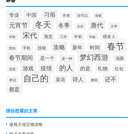
习俗
专业
中国
你可以
作者
保暖
冬天
元宵节
唐代
冬季
大学
北京
宋代
很多人
寓意
年初
工作
学校
年龄
春节
攻略
新年
时间
技能
手机
您的
梦幻西游
春节期间
是一个
汤圆
是一种
的人
游戏
疫情
的是
礼物
红包
温度
自己的
还不
诗人
英语
考试
费用
都是
猜你想看的文章
傲视天地宝物攻略
世子有毒攻略