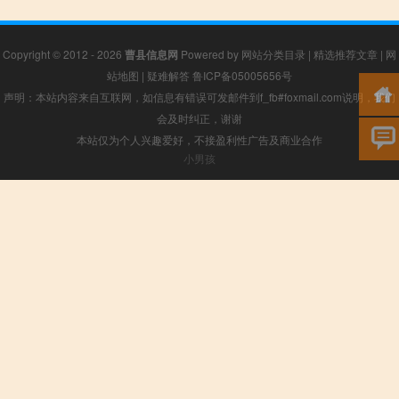
Copyright © 2012 - 2026
曹县信息网
Powered by
网站分类目录
|
精选推荐文章
|
网
站地图
|
疑难解答
鲁ICP备05005656号
声明：本站内容来自互联网，如信息有错误可发邮件到f_fb#foxmail.com说明，我们
会及时纠正，谢谢
本站仅为个人兴趣爱好，不接盈利性广告及商业合作
小男孩