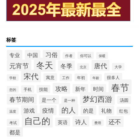
标签
习俗
专业
中国
你可以
作者
保暖
冬天
元宵节
唐代
冬季
大学
北京
宋代
很多人
寓意
年初
工作
学校
年龄
春节
攻略
新年
时间
技能
手机
您的
梦幻西游
春节期间
是一个
汤圆
是一种
的人
游戏
疫情
的是
礼物
红包
温度
自己的
还不
诗人
英语
考试
费用
都是