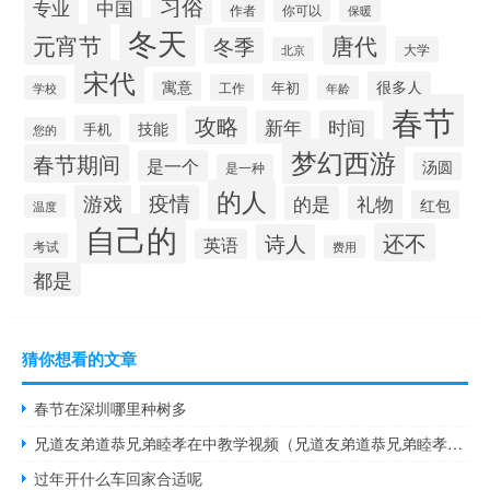
习俗
专业
中国
你可以
作者
保暖
冬天
元宵节
唐代
冬季
大学
北京
宋代
很多人
寓意
年初
工作
学校
年龄
春节
攻略
新年
时间
技能
手机
您的
梦幻西游
春节期间
是一个
汤圆
是一种
的人
游戏
疫情
的是
礼物
红包
温度
自己的
还不
诗人
英语
考试
费用
都是
猜你想看的文章
春节在深圳哪里种树多
兄道友弟道恭兄弟睦孝在中教学视频（兄道友弟道恭兄弟睦孝在中）
过年开什么车回家合适呢