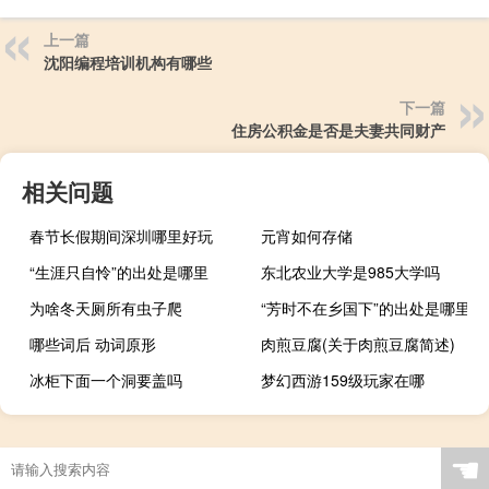
上一篇
沈阳编程培训机构有哪些
下一篇
住房公积金是否是夫妻共同财产
相关问题
春节长假期间深圳哪里好玩
元宵如何存储
“生涯只自怜”的出处是哪里
东北农业大学是985大学吗
为啥冬天厕所有虫子爬
“芳时不在乡国下”的出处是哪里
哪些词后 动词原形
肉煎豆腐(关于肉煎豆腐简述)
冰柜下面一个洞要盖吗
梦幻西游159级玩家在哪
☚