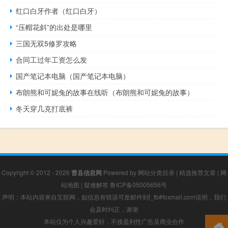
红口白牙作者（红口白牙）
“压帽花斜”的出处是哪里
三国无双5修罗攻略
合同工过年工资怎么发
国产笔记本电脑（国产笔记本电脑）
布朗熊和可妮兔的故事在线听（布朗熊和可妮兔的故事）
冬天穿几克打底裤
Copyright © 2012 - 2026
曹县信息网
Powered by
网站分类目录
|
精选推荐文章
|
网
站地图
|
疑难解答
鲁ICP备05005656号
声明：本站内容来自互联网，如信息有错误可发邮件到f_fb#foxmail.com说明，我们
会及时纠正，谢谢
本站仅为个人兴趣爱好，不接盈利性广告及商业合作