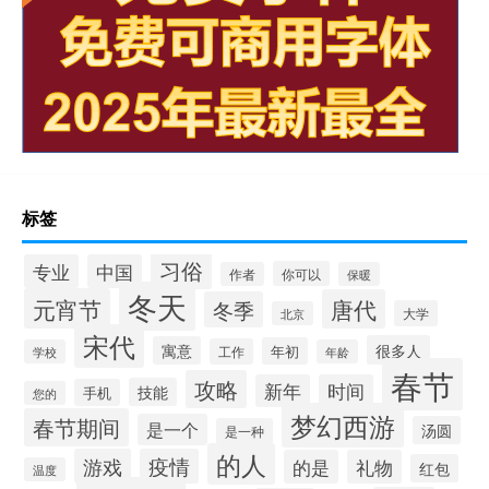
标签
习俗
专业
中国
你可以
作者
保暖
冬天
元宵节
唐代
冬季
大学
北京
宋代
很多人
寓意
年初
工作
学校
年龄
春节
攻略
新年
时间
技能
手机
您的
梦幻西游
春节期间
是一个
汤圆
是一种
的人
游戏
疫情
的是
礼物
红包
温度