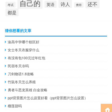
自己的
还不
诗人
英语
考试
费用
都是
猜你想看的文章
渝高中学哪个校区好
女士冬天衣服穿什么
有没有包100元过年红包
民宿冬天冷吗
刀剑物语1.8攻略
竹鼠冬天怎么养殖
勇者斗恶龙英雄 白金攻略
ppt背景图片怎么设置好看（ppt背景图片怎么设置）
榴莲甜吗