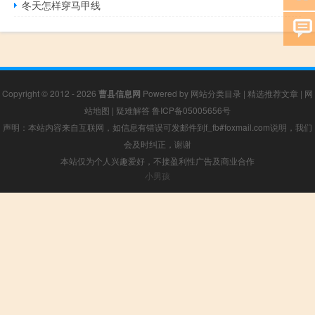
冬天怎样穿马甲线
Copyright © 2012 - 2026
曹县信息网
Powered by
网站分类目录
|
精选推荐文章
|
网
站地图
|
疑难解答
鲁ICP备05005656号
声明：本站内容来自互联网，如信息有错误可发邮件到f_fb#foxmail.com说明，我们
会及时纠正，谢谢
本站仅为个人兴趣爱好，不接盈利性广告及商业合作
小男孩