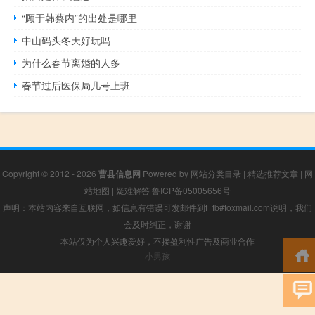
“顾于韩蔡内”的出处是哪里
中山码头冬天好玩吗
为什么春节离婚的人多
春节过后医保局几号上班
Copyright © 2012 - 2026
曹县信息网
Powered by
网站分类目录
|
精选推荐文章
|
网
站地图
|
疑难解答
鲁ICP备05005656号
声明：本站内容来自互联网，如信息有错误可发邮件到f_fb#foxmail.com说明，我们
会及时纠正，谢谢
本站仅为个人兴趣爱好，不接盈利性广告及商业合作
小男孩