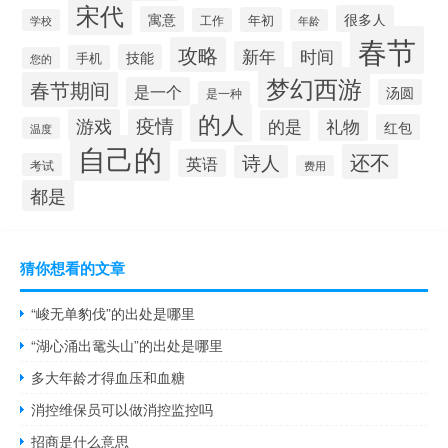
宋代
很多人
寓意
年初
工作
学校
年龄
春节
攻略
新年
时间
技能
手机
您的
梦幻西游
春节期间
是一个
汤圆
是一种
的人
游戏
疫情
的是
礼物
红包
温度
自己的
还不
诗人
英语
考试
费用
都是
猜你想看的文章
“峻无单豹伐”的出处是哪里
“湖心涌出鼋头山”的出处是哪里
多大年龄才得血压和血糖
消控维保员可以做消控监控吗
招商是什么意思