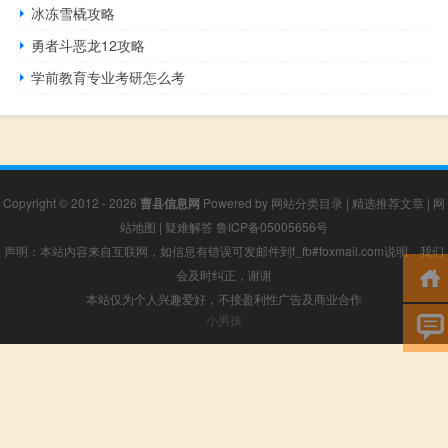
冰冻雪橇攻略
勇者斗恶龙12攻略
学前教育专业考研怎么考
Copyright © 2012 - 2026
曹县信息网
Powered by
网站分类目录
|
精选推荐文章
|
网
站地图
|
疑难解答
鲁ICP备05005656号
声明：本站内容来自互联网，如信息有错误可发邮件到f_fb#foxmail.com说明，我们
会及时纠正，谢谢
本站仅为个人兴趣爱好，不接盈利性广告及商业合作
小男孩