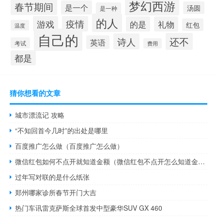
梦幻西游
春节期间
是一个
汤圆
是一种
的人
游戏
疫情
的是
礼物
红包
温度
自己的
还不
诗人
英语
考试
费用
都是
猜你想看的文章
城市漂流记 攻略
“不知回首今几时”的出处是哪里
百度推广怎么做（百度推广怎么做）
微信红包如何不点开就知道金额（微信红包不点开怎么知道金额）
过年写对联的是什么纸张
郑州哪家诊所春节开门大吉
热门车讯雷克萨斯全球首发中型豪华SUV GX 460