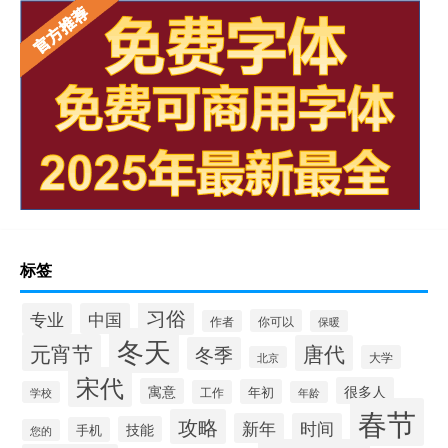
标签
习俗
专业
中国
你可以
作者
保暖
冬天
元宵节
唐代
冬季
大学
北京
宋代
很多人
寓意
年初
工作
学校
年龄
春节
攻略
新年
时间
技能
手机
您的