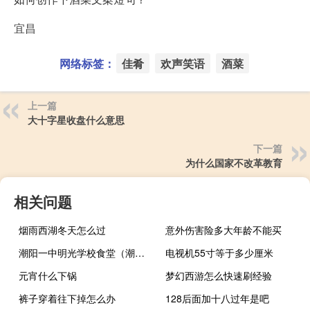
宜昌
网络标签：
佳肴
欢声笑语
酒菜
上一篇
大十字星收盘什么意思
下一篇
为什么国家不改革教育
相关问题
烟雨西湖冬天怎么过
意外伤害险多大年龄不能买
潮阳一中明光学校食堂（潮阳一中明光学校）
电视机55寸等于多少厘米
元宵什么下锅
梦幻西游怎么快速刷经验
裤子穿着往下掉怎么办
128后面加十八过年是吧