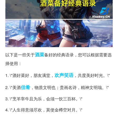
酒菜
以下是一些关于
备好的经典语录，您可以根据需要选
择使用：
欢声笑语
1. \"酒好菜好，朋友满堂，
，共度美好时光。\"
佳肴
2. \"美酒
，物质文明也；贵画名诗，精神文明哉。\"
3. \"烹羊宰牛且为乐，会须一饮三百杯。\"
4. \"人生得意须尽欢，莫使金樽空对月。\"