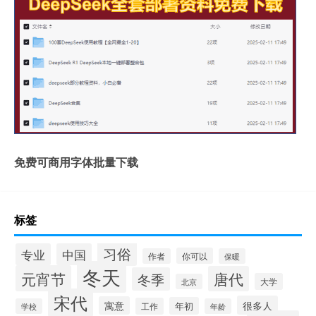
免费可商用字体批量下载
标签
习俗
专业
中国
你可以
作者
保暖
冬天
元宵节
唐代
冬季
大学
北京
宋代
很多人
寓意
年初
工作
学校
年龄