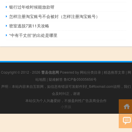
银行过年啥时候能放款呀
怎样注册淘宝账号不会被封（怎样注册淘宝账号）
密室逃脱7第11关攻略
“中有千丈丝”的出处是哪里
Copyright © 2012 - 2026
曹县信息网
Powered by
网站分类目录
|
精选推荐文章
|
网
站地图
|
疑难解答
鲁ICP备05005656号
声明：本站内容来自互联网，如信息有错误可发邮件到f_fb#foxmail.com说明，我们
会及时纠正，谢谢
本站仅为个人兴趣爱好，不接盈利性广告及商业合作
小男孩