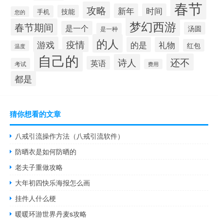
春节
攻略
新年
时间
技能
手机
您的
梦幻西游
春节期间
是一个
汤圆
是一种
的人
游戏
疫情
的是
礼物
红包
温度
自己的
还不
诗人
英语
考试
费用
都是
猜你想看的文章
八戒引流操作方法（八戒引流软件）
防晒衣是如何防晒的
老夫子重做攻略
大年初四快乐海报怎么画
挂件人什么梗
暖暖环游世界丹麦s攻略