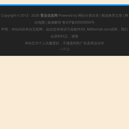
Copyright © 2012 - 2026
曹县信息网
Powered by
网站分类目录
|
精选推荐文章
|
网
站地图
|
疑难解答
鲁ICP备05005656号
声明：本站内容来自互联网，如信息有错误可发邮件到f_fb#foxmail.com说明，我们
会及时纠正，谢谢
本站仅为个人兴趣爱好，不接盈利性广告及商业合作
小男孩