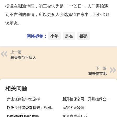
据说在潮汕地区，初三被认为是一个“凶日”，人们害怕遇
到不吉利的事情，所以更多人会选择待在家中，不外出拜
访亲友。
网络标签：
小年
是在
都是
上一篇
最美春节不归人
下一篇
我来春节呢
相关问题
萧山江南初中怎么样
新郑担保公司（郑州担保公司出事）
欧洲央行管委森特诺：欧洲央行在下次会议上必须谨慎经济的下行风险已经显现出来
民宿冬天冷吗
battlefield hard攻略
家道意思是什么