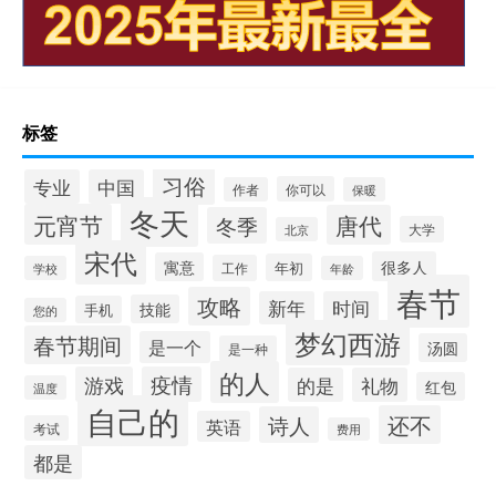
标签
习俗
专业
中国
你可以
作者
保暖
冬天
元宵节
唐代
冬季
大学
北京
宋代
很多人
寓意
年初
工作
学校
年龄
春节
攻略
新年
时间
技能
手机
您的
梦幻西游
春节期间
是一个
汤圆
是一种
的人
游戏
疫情
的是
礼物
红包
温度
自己的
还不
诗人
英语
考试
费用
都是