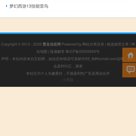
梦幻西游13技能雷鸟
Copyright © 2012 - 2026
曹县信息网
Powered by
网站分类目录
|
精选推荐文章
|
网
站地图
|
疑难解答
鲁ICP备05005656号
声明：本站内容来自互联网，如信息有错误可发邮件到f_fb#foxmail.com说明，我们
会及时纠正，谢谢
本站仅为个人兴趣爱好，不接盈利性广告及商业合作
小男孩