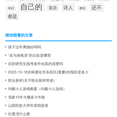
自己的
还不
诗人
英语
考试
费用
都是
猜你想看的文章
孩子过年离婚好吗吗
“名与身孰亲”的出处是哪里
在职研究生报考条件你真的清楚吗
2023-10-18吉林通化市东昌区(黄蘑)的报价是多少
联合新村(关于联合新村简述)
叫醒小人游戏教案（叫醒小人游戏）
党龄10年大概多大年龄
山西民歌大拜年原唱是谁
社畜泪什么梗