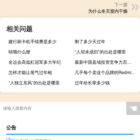
下一篇
为什么冬天室内干燥
相关问题
建行刷卡机手续费是多少
剩了多少天过年
哇哦什么梗
“人却未成归”的出处是哪里
全运会高低杠冠军多大年纪
最新中国县域投资竞争力百强榜：东部地区占70席浙苏鲁领跑
怎样才能让尾气过年检
几乎每个卖这个品牌的RedmiK305G都没有利润
“人独立东风”的出处是哪里
过年给长辈多少钱
☚
公告