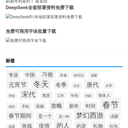
DeepSeek全套部署资料免费下载
免费可商用字体批量下载
标签
习俗
专业
中国
你可以
作者
保暖
冬天
元宵节
唐代
冬季
大学
北京
宋代
很多人
寓意
年初
工作
学校
年龄
春节
攻略
新年
时间
技能
手机
您的
梦幻西游
春节期间
是一个
汤圆
是一种
的人
游戏
疫情
的是
礼物
红包
温度