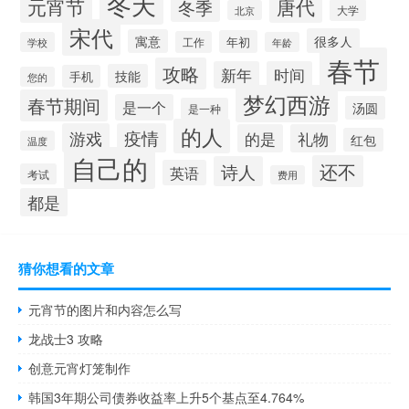
冬天
元宵节
唐代
冬季
大学
北京
宋代
很多人
寓意
年初
工作
学校
年龄
春节
攻略
新年
时间
技能
手机
您的
梦幻西游
春节期间
是一个
汤圆
是一种
的人
游戏
疫情
的是
礼物
红包
温度
自己的
还不
诗人
英语
考试
费用
都是
猜你想看的文章
元宵节的图片和内容怎么写
龙战士3 攻略
创意元宵灯笼制作
韩国3年期公司债券收益率上升5个基点至4.764%