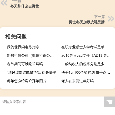
上一篇
冬天带什么去野营
下一篇
男士冬天加厚皮鞋品牌
相关问题
我的世界闪电弓指令
在职专业硕士入学考试是单独进行的吗
新郑担保公司（郑州担保公司出事）
ad10导入cad文件（AD13 导入cad 插件是什么）
春节期间可以吃草莓吗
一般纳税人的税率分别是多少（一般纳税人的税率是多少）
“清风凛凛谁能攀”的出处是哪里
快手1元100个赞秒到 快手点赞数量上限
虎年怎么给客户拜年图片
老人在东莞过年好吗
☚