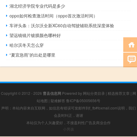
湖北经济学院专业代码是多少
oppo如何检查激活时间（oppo首次激活时间）
车评头条：沃尔沃全新XC60自动驾驶辅助系统深度体验
望远镜镜片镀膜颜色哪种好
哈尔滨冬天怎么穿
“夏宜急雨”的出处是哪里
Copyright © 2012 - 2026
曹县信息网
Powered by
网站分类目录
|
精选推荐文章
|
网
站地图
|
疑难解答
鲁ICP备05005656号
声明：本站内容来自互联网，如信息有错误可发邮件到f_fb#foxmail.com说明，我们
会及时纠正，谢谢
本站仅为个人兴趣爱好，不接盈利性广告及商业合作
小男孩