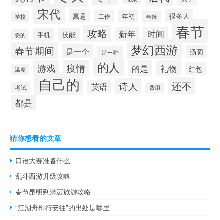
宋代
很多人
寓意
年初
工作
学校
年龄
春节
攻略
新年
时间
技能
手机
您的
梦幻西游
春节期间
是一个
汤圆
是一种
的人
游戏
疫情
的是
礼物
红包
温度
自己的
还不
诗人
英语
考试
费用
都是
猜你想看的文章
口语大赛准备什么
乱斗西游升级攻略
春节昆明到清迈旅游攻略
“江湖舟楫行安往”的出处是哪里