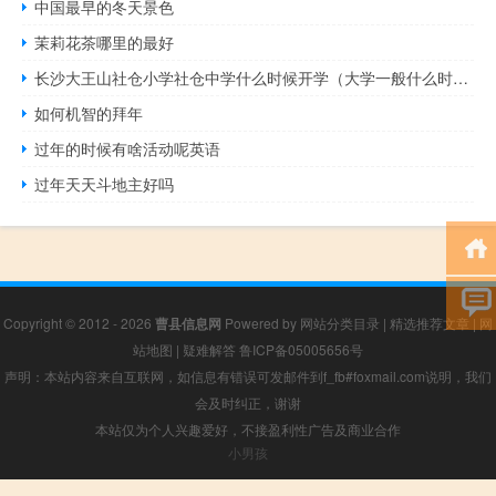
中国最早的冬天景色
茉莉花茶哪里的最好
长沙大王山社仓小学社仓中学什么时候开学（大学一般什么时候开学的）
如何机智的拜年
过年的时候有啥活动呢英语
过年天天斗地主好吗
Copyright © 2012 - 2026
曹县信息网
Powered by
网站分类目录
|
精选推荐文章
|
网
站地图
|
疑难解答
鲁ICP备05005656号
声明：本站内容来自互联网，如信息有错误可发邮件到f_fb#foxmail.com说明，我们
会及时纠正，谢谢
本站仅为个人兴趣爱好，不接盈利性广告及商业合作
小男孩