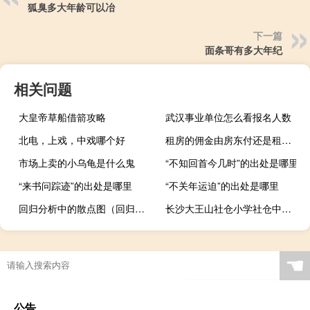
狐臭多大年龄可以冶
下一篇
面条哥有多大年纪
相关问题
大皇帝草船借箭攻略
武汉事业单位怎么看报名人数
北电，上戏，中戏哪个好
租房的佣金由房东付还是租客付
市场上卖的小乌龟是什么鬼
“不知回首今几时”的出处是哪里
“来书问踪迹”的出处是哪里
“不关年运迫”的出处是哪里
回归分析中的散点图（回归分析中的r平方）
长沙大王山社仓小学社仓中学什么时候开学（大学一般什么时候开学的）
☚
公告