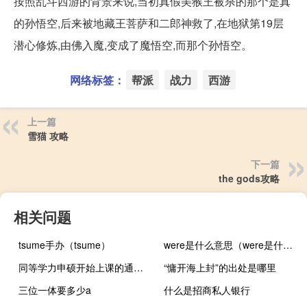
按照乱斗西游的背景来说,当初真假美猴王被杀的那个是真
的孙悟空,后来被地藏王菩萨和二郎神救了,在地狱第19层
潜心修炼,由佛入魔,变成了魔悟空,而那个孙悟空。
网络标签：
帮派
战力
西游
上一篇
雪猫 攻略
下一篇
the gods攻略
相关问题
tsume手办（tsume）
were是什么意思（were是什么意思）
同等学力申硕开始上课的通知什么时候发
“慵开海上封”的出处是哪里
三位一体要多少a
什么是招商私人银行