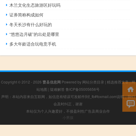
木兰文化生态旅游区好玩吗
证券简称构成如何
冬天长沙有什么好玩的
“悠悠边月破”的出处是哪里
多大年龄适合玩电竞手机
Copyright © 2012 - 2026
曹县信息网
Powered by
网站分类目录
|
精选推荐文章
|
网
站地图
|
疑难解答
鲁ICP备05005656号
声明：本站内容来自互联网，如信息有错误可发邮件到f_fb#foxmail.com说明，我们
会及时纠正，谢谢
本站仅为个人兴趣爱好，不接盈利性广告及商业合作
小男孩