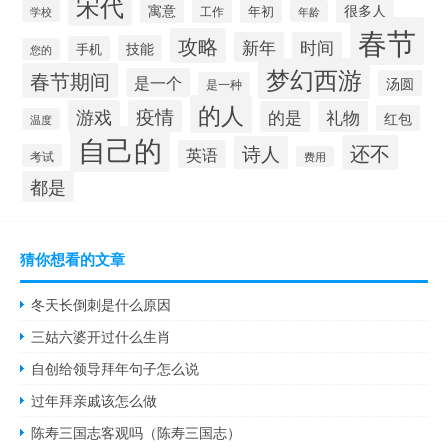
宋代
很多人
寓意
年初
工作
学校
年龄
春节
攻略
新年
时间
技能
手机
您的
梦幻西游
春节期间
是一个
汤圆
是一种
的人
游戏
疫情
的是
礼物
红包
温度
自己的
还不
诗人
英语
考试
费用
都是
猜你想看的文章
冬天长倒刺是什么原因
三姑六婆开过什么生肖
自创给领导拜年句子怎么说
过年拜亲戚该怎么做
陈寿三国志客观吗（陈寿三国志）