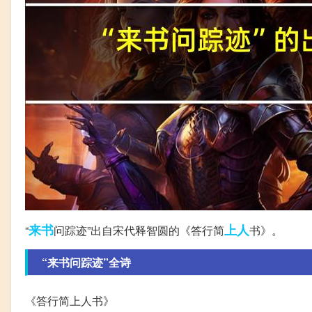
来书
上人
“
问踪迹”出自宋代释智圆的《答行简
书》。
“来书问踪迹”全诗
《答行简上人书》