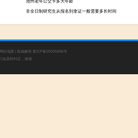
池州老年公交卡多大年龄
非全日制研究生从报名到拿证一般需要多长时间
网站地图
|
疑难解答
鲁ICP备05005656号
，我们会及时纠正，谢谢