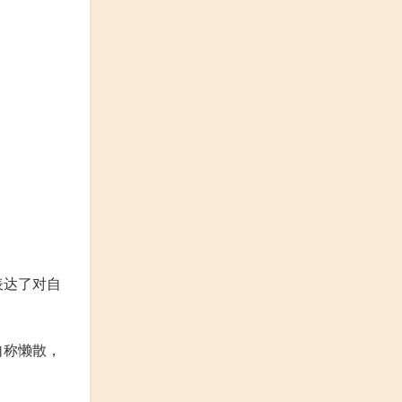
表达了对自
自称懒散，