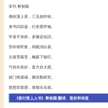
宋代 释智圆
偶依溪上居，三见改时候。
来书问踪迹，行坐置怀袖。
学道不加前，多慵还似旧。
苦吟彻宵夜，闲眠消白昼。
古屋荒莓苔，幽庭下猿狖。
巧伪非吾好，直方自大授。
侯门绝请谒，雅诰勤研究。
悠悠皆面朋，谁能论去就。
《答行简上人书》释智圆 翻译、赏析和诗意