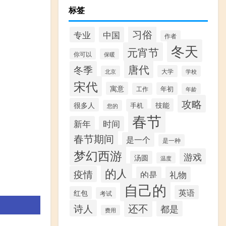
标签
习俗
专业
中国
作者
冬天
元宵节
你可以
保暖
唐代
冬季
大学
北京
学校
宋代
寓意
年初
工作
年龄
攻略
很多人
技能
手机
您的
春节
新年
时间
春节期间
是一个
是一种
梦幻西游
游戏
汤圆
温度
的人
疫情
的是
礼物
自己的
英语
红包
考试
还不
诗人
都是
费用