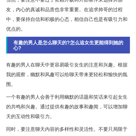
友，内心的真诚和品质也非常重要。在追求帅哥的过程
中，要保持自信和积极的心态，相信自己也是有吸引力和
优点的。
有趣的男人是怎么聊天的?怎么追女生更能得到她的
心?
有趣的男人在聊天中更容易吸引女生的注意和兴趣。根据
我的观察，幽默和风趣可以给聊天带来更轻松和愉快的氛
围。
一个有趣的男人会善于利用幽默的话题和笑话来引起女生
的共鸣和兴趣。通过提供有趣的故事和趣闻，可以增加聊
天的互动性和吸引力。
同时，要注意聊天内容的多样性和灵活性。不要只局限于