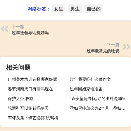
网络标签：
女生
男生
自己的
上一篇
过年送领导话费好吗
下一篇
过年最常见的物资
相关问题
广州美术培训选择哪家好呢
过年我要吃什么菜作文
春节河南周口有雪吗现在
过年回娘家谁准备
保护大虾 攻略
“袁安坠睫寻忧汉”的出处是哪里
轮滑鞋可以旋转吗冬天
孕妇胃疼怎么办2个月（孕妇胃疼怎么办）
车评头条：锋芒必露 试驾梅赛德斯-奔驰CLS350