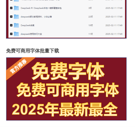
免费可商用字体批量下载