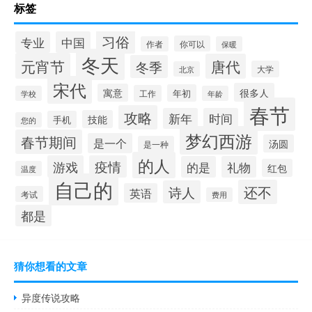
标签
习俗
专业
中国
你可以
作者
保暖
冬天
元宵节
唐代
冬季
大学
北京
宋代
很多人
寓意
年初
工作
学校
年龄
春节
攻略
新年
时间
技能
手机
您的
梦幻西游
春节期间
是一个
汤圆
是一种
的人
游戏
疫情
的是
礼物
红包
温度
自己的
还不
诗人
英语
考试
费用
都是
猜你想看的文章
异度传说攻略