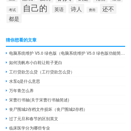
自己的
还不
诗人
英语
考试
费用
都是
猜你想看的文章
电脑系统维护 V5.0 绿色版（电脑系统维护 V5.0 绿色版功能简介）
如何洗帆布小白鞋让鞋子更白
工行贷款怎么贷（工行贷款怎么贷）
水泵q是什么意思
万年青怎么养
宋曹行书轴(关于宋曹行书轴简述)
丧尸围城2存档文件损坏（丧尸围城2存档）
过了元旦和春节的区别英文
临床医学分为哪些专业