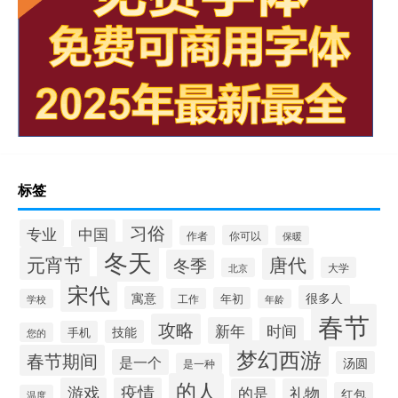
标签
习俗
专业
中国
你可以
作者
保暖
冬天
元宵节
唐代
冬季
大学
北京
宋代
很多人
寓意
年初
工作
学校
年龄
春节
攻略
新年
时间
技能
手机
您的
梦幻西游
春节期间
是一个
汤圆
是一种
的人
游戏
疫情
的是
礼物
红包
温度