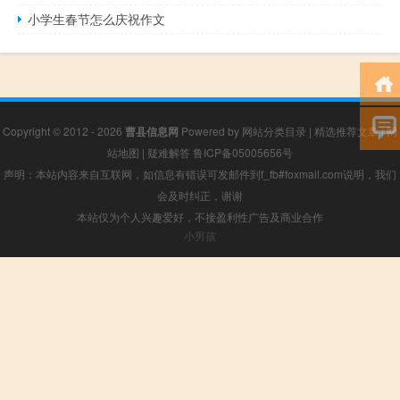
小学生春节怎么庆祝作文
Copyright © 2012 - 2026
曹县信息网
Powered by
网站分类目录
|
精选推荐文章
|
网
站地图
|
疑难解答
鲁ICP备05005656号
声明：本站内容来自互联网，如信息有错误可发邮件到f_fb#foxmail.com说明，我们
会及时纠正，谢谢
本站仅为个人兴趣爱好，不接盈利性广告及商业合作
小男孩