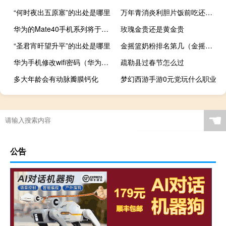
“何时夜出五原塞”的出处是哪里
万年青消炎利胆片饭前吃还是饭后吃（消炎利胆片饭前吃还是饭后吃）
华为的Mate40手机系列将于10月22日在全球推出
玫瑰金贵还是黄金贵
“圣君宵旰望升平”的出处是哪里
金摇篮奶粉排名第几（金摇篮奶粉怎么样）
华为手机修改wifi密码（华为手机修理点）
疏勒县过春节怎么过
多大年龄会有动脉瓣膜钙化
梦幻西游手游0元党玩什么职业
☚
公告