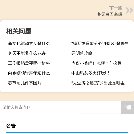
下一篇
冬天白回来吗
相关问题
新文化运动意义是什么
“绮琴绣遐能分外”的出处是哪里
冬天不能养什么花卉
开明兽攻略
工伤报销需要哪些材料
内疚小聋瞎什么梗？什么梗
向乡镇领导拜年送什么
中山码头冬天好玩吗
春节前几件事图片
“见波涛之浩荡”的出处是哪里
☚
公告