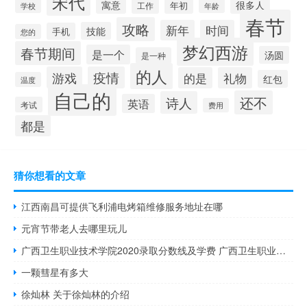
宋代
很多人
寓意
年初
工作
学校
年龄
春节
攻略
新年
时间
技能
手机
您的
梦幻西游
春节期间
是一个
汤圆
是一种
的人
游戏
疫情
的是
礼物
红包
温度
自己的
还不
诗人
英语
考试
费用
都是
猜你想看的文章
江西南昌可提供飞利浦电烤箱维修服务地址在哪
元宵节带老人去哪里玩儿
广西卫生职业技术学院2020录取分数线及学费 广西卫生职业技术学院
一颗彗星有多大
徐灿林 关于徐灿林的介绍