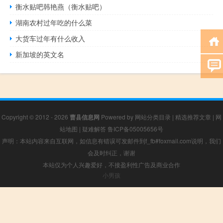
衡水贴吧韩艳燕（衡水贴吧）
湖南农村过年吃的什么菜
大货车过年有什么收入
新加坡的英文名
Copyright © 2012 - 2026
曹县信息网
Powered by
网站分类目录
|
精选推荐文章
|
网
站地图
|
疑难解答
鲁ICP备05005656号
声明：本站内容来自互联网，如信息有错误可发邮件到f_fb#foxmail.com说明，我们
会及时纠正，谢谢
本站仅为个人兴趣爱好，不接盈利性广告及商业合作
小男孩