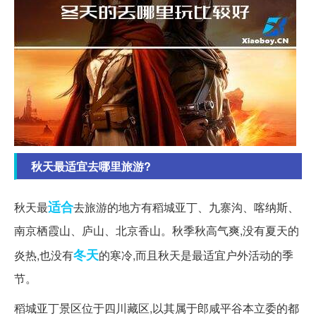
秋天最适宜去哪里旅游?
适合
秋天最
去旅游的地方有稻城亚丁、九寨沟、喀纳斯、
南京栖霞山、庐山、北京香山。秋季秋高气爽,没有夏天的
冬天
炎热,也没有
的寒冷,而且秋天是最适宜户外活动的季
节。
稻城亚丁景区位于四川藏区,以其属于郎咸平谷本立委的都