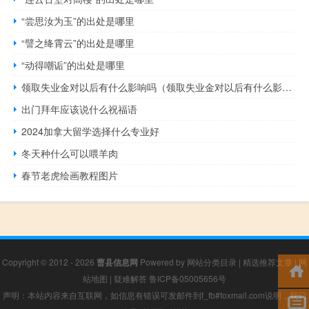
“尝思汝为玉”的出处是哪里
“譬之绛霄云”的出处是哪里
“动得嘲诟”的出处是哪里
领取失业金对以后有什么影响吗（领取失业金对以后有什么影响）
出门拜年应该说什么祝福语
2024加拿大留学选择什么专业好
冬天种什么可以喂羊肉
春节老虎绘画教程图片
Copyright © 2012 - 2026
曹县信息网
Powered by
网站分类目录
|
精选推荐文章
|
网
站地图
|
疑难解答
鲁ICP备05005656号
声明：本站内容来自互联网，如信息有错误可发邮件到f_fb#foxmail.com说明，我们