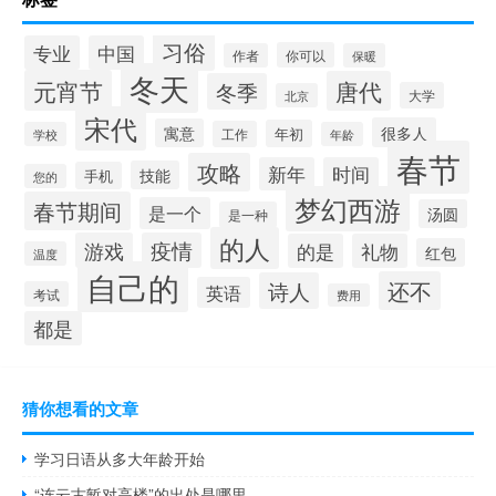
习俗
专业
中国
你可以
作者
保暖
冬天
元宵节
唐代
冬季
大学
北京
宋代
很多人
寓意
年初
工作
学校
年龄
春节
攻略
新年
时间
技能
手机
您的
梦幻西游
春节期间
是一个
汤圆
是一种
的人
游戏
疫情
的是
礼物
红包
温度
自己的
还不
诗人
英语
考试
费用
都是
猜你想看的文章
学习日语从多大年龄开始
“连云古堑对高楼”的出处是哪里