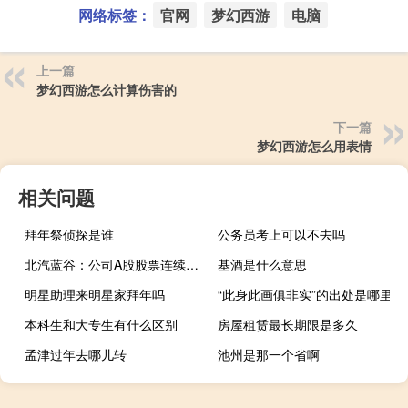
网络标签：
官网
梦幻西游
电脑
上一篇
梦幻西游怎么计算伤害的
下一篇
梦幻西游怎么用表情
相关问题
拜年祭侦探是谁
公务员考上可以不去吗
北汽蓝谷：公司A股股票连续三个交易日内日收盘价格涨幅偏离值累计超过20%；经公司自查截至目前公司日常经营情况未发生重大变化
基酒是什么意思
明星助理来明星家拜年吗
“此身此画俱非实”的出处是哪里
本科生和大专生有什么区别
房屋租赁最长期限是多久
孟津过年去哪儿转
池州是那一个省啊