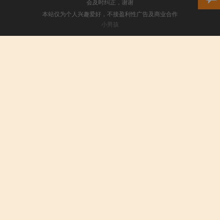
会及时纠正，谢谢
本站仅为个人兴趣爱好，不接盈利性广告及商业合作
小男孩