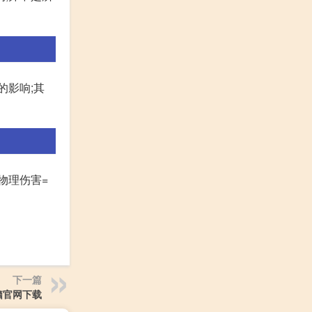
的影响;其
 物理伤害=
下一篇
脑官网下载