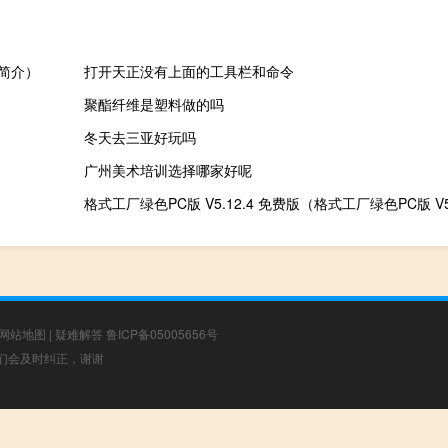
能简介）
打开天正没有上面的工具栏和命令
聚酯纤维是塑料做的吗
冬天去三亚好玩吗
广州美术培训选择哪家好呢
网站地图
|
疑难解答
鲁ICP备05005656号
，我们会及时纠正，谢谢