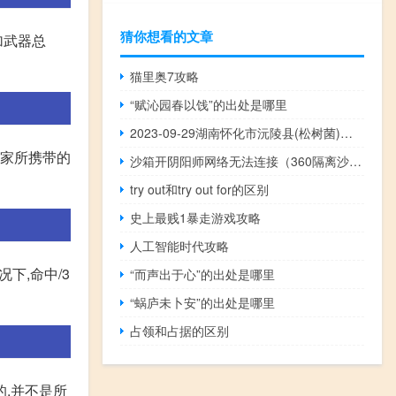
猜你想看的文章
加武器总
猫里奥7攻略
“赋沁园春以饯”的出处是哪里
2023-09-29湖南怀化市沅陵县(松树菌)的报价是多少
玩家所携带的
沙箱开阴阳师网络无法连接（360隔离沙箱打不开阴阳师未响应）
try out和try out for的区别
史上最贱1暴走游戏攻略
人工智能时代攻略
下,命中/3
“而声出于心”的出处是哪里
“蜗庐未卜安”的出处是哪里
占领和占据的区别
,并不是所