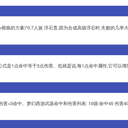
+熔炼的力量)*0.7人族 浮石贵,因为合成高级浮石时,失败的几率
式是1点命中等于3点伤害。也就是说,每1点命中属性,它可以增
=3命中。梦幻西游武器命中和伤害列表: 10级:命中45 伤害40;