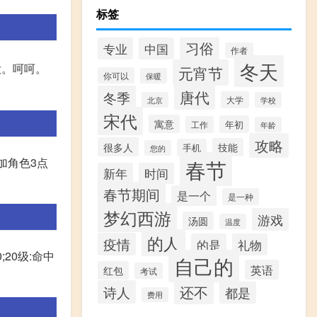
标签
习俗
专业
中国
作者
冬天
大。呵呵。
元宵节
你可以
保暖
唐代
冬季
大学
北京
学校
宋代
寓意
年初
工作
年龄
攻略
很多人
技能
手机
您的
加角色3点
春节
新年
时间
春节期间
是一个
是一种
梦幻西游
游戏
汤圆
温度
的人
疫情
的是
礼物
20级:命中
自己的
英语
红包
考试
还不
诗人
都是
费用