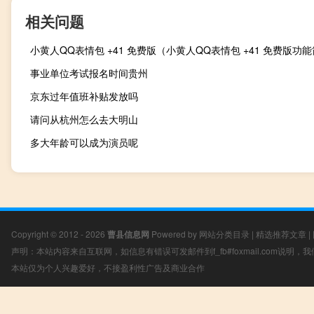
相关问题
小黄人QQ表情包 +41 免费版（小黄人QQ表情包 +41 免费版功
事业单位考试报名时间贵州
京东过年值班补贴发放吗
请问从杭州怎么去大明山
多大年龄可以成为演员呢
Copyright © 2012 - 2026
曹县信息网
Powered by
网站分类目录
|
精选推荐文章
|
声明：本站内容来自互联网，如信息有错误可发邮件到f_fb#foxmail.com说明
本站仅为个人兴趣爱好，不接盈利性广告及商业合作