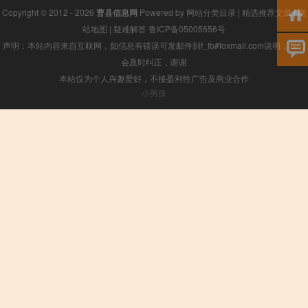
Copyright © 2012 - 2026
曹县信息网
Powered by
网站分类目录
|
精选推荐文章
|
网
站地图
|
疑难解答
鲁ICP备05005656号
声明：本站内容来自互联网，如信息有错误可发邮件到f_fb#foxmail.com说明，我们
会及时纠正，谢谢
本站仅为个人兴趣爱好，不接盈利性广告及商业合作
小男孩