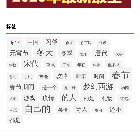
标签
习俗
专业
中国
你可以
作者
保暖
冬天
元宵节
唐代
冬季
大学
北京
宋代
很多人
寓意
年初
工作
学校
年龄
春节
攻略
新年
时间
技能
手机
您的
梦幻西游
春节期间
是一个
汤圆
是一种
的人
游戏
疫情
的是
礼物
红包
温度
自己的
还不
诗人
英语
考试
费用
都是