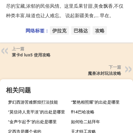
尽的宝藏,浓郁的民俗风情。这里瓜果甘甜,美食飘香,不仅
种类丰富,味道也让人难忘。 说起新疆美食,... 早在。
网络标签：
伊拉克
巴格达
攻略
上一篇
莱卡d lux5 使用攻略
下一篇
魔兽冰封玩法攻略
相关问题
梦幻西游苦难辉煌打法技能
“繁艳相照耀”的出处是哪里
“莫信诗人竟平淡”的出处是哪里
ff14巴哈攻略
“金声乍起予”的出处是哪里
如何给二姑拜年
定西市是哪个省的
天才特工攻略