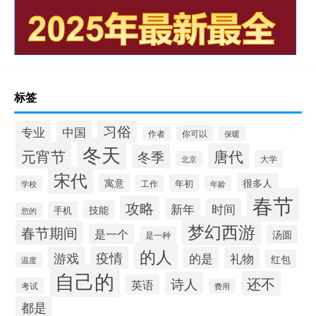
标签
习俗
专业
中国
你可以
作者
保暖
冬天
元宵节
唐代
冬季
大学
北京
宋代
很多人
寓意
年初
工作
学校
年龄
春节
攻略
新年
时间
技能
手机
您的
梦幻西游
春节期间
是一个
汤圆
是一种
的人
游戏
疫情
的是
礼物
红包
温度
自己的
还不
诗人
英语
考试
费用
都是