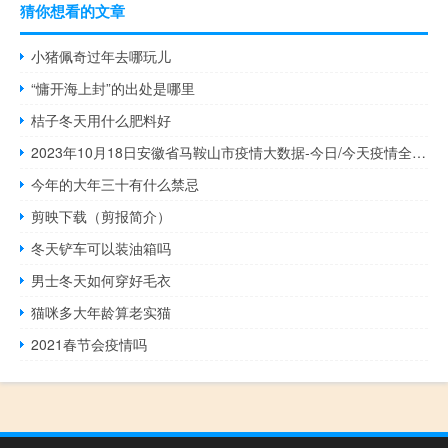
猜你想看的文章
小猪佩奇过年去哪玩儿
“慵开海上封”的出处是哪里
桔子冬天用什么肥料好
2023年10月18日安徽省马鞍山市疫情大数据-今日/今天疫情全网搜索最新实时消息动态情况通知播报
今年的大年三十有什么禁忌
剪映下载（剪报简介）
冬天铲车可以装油箱吗
男士冬天如何穿好毛衣
猫咪多大年龄算老实猫
2021春节会疫情吗