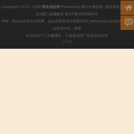
Copyright © 2012 - 2026
曹县信息网
Powered by
网站分类目录
|
精选推荐文章
|
网
站地图
|
疑难解答
鲁ICP备05005656号
声明：本站内容来自互联网，如信息有错误可发邮件到f_fb#foxmail.com说明，我们
会及时纠正，谢谢
本站仅为个人兴趣爱好，不接盈利性广告及商业合作
小男孩