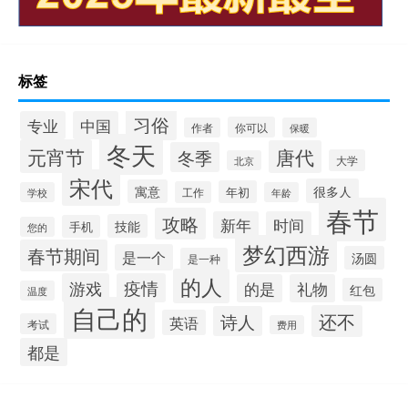
标签
习俗
专业
中国
你可以
作者
保暖
冬天
元宵节
唐代
冬季
大学
北京
宋代
很多人
寓意
年初
工作
学校
年龄
春节
攻略
新年
时间
技能
手机
您的
梦幻西游
春节期间
是一个
汤圆
是一种
的人
游戏
疫情
的是
礼物
红包
温度
自己的
还不
诗人
英语
考试
费用
都是