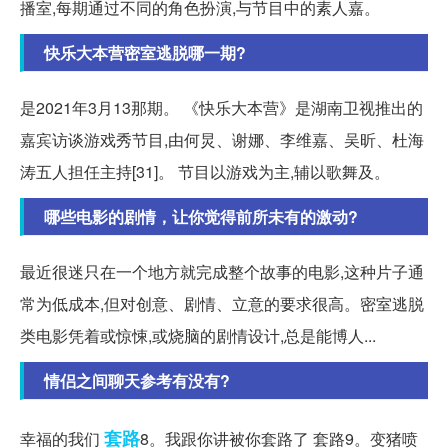
播室,每期通过不同的角色扮演,与节目中的素人嘉。
快乐大本营密室逃脱哪一期?
是2021年3月13那期。 《快乐大本营》是湖南卫视推出的
嘉宾访谈游戏秀节目,由何炅、谢娜、李维嘉、吴昕、杜海
涛五人担任主持[31]。 节目以游戏为主,辅以歌舞及。
哪些电影的剧情，让你觉得前所未有的激动?
最近很迷只在一个地方就完成整个故事的电影,这种片子通
常为低成本,但对创意、剧情、立意的要求很高。密室逃脱
类电影凭着或惊悚,或烧脑的剧情设计,总是能博人...
情侣之间聊天参考有没有?
套路
幸福的我们
8。我跟你讲被你套路了 套路9。变猪喷