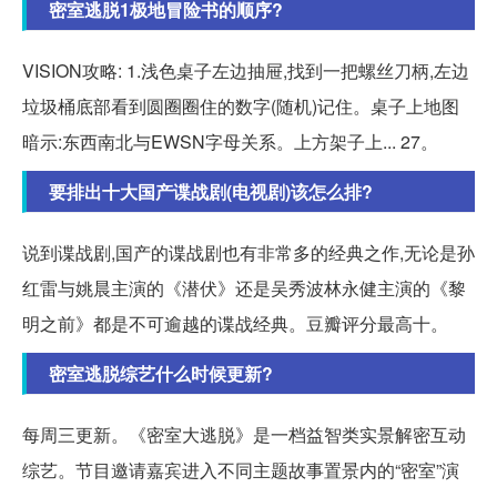
密室逃脱1极地冒险书的顺序?
VISION攻略: 1.浅色桌子左边抽屉,找到一把螺丝刀柄,左边
垃圾桶底部看到圆圈圈住的数字(随机)记住。桌子上地图
暗示:东西南北与EWSN字母关系。上方架子上... 27。
要排出十大国产谍战剧(电视剧)该怎么排?
说到谍战剧,国产的谍战剧也有非常多的经典之作,无论是孙
红雷与姚晨主演的《潜伏》还是吴秀波林永健主演的《黎
明之前》都是不可逾越的谍战经典。豆瓣评分最高十。
密室逃脱综艺什么时候更新?
每周三更新。《密室大逃脱》是一档益智类实景解密互动
综艺。节目邀请嘉宾进入不同主题故事置景内的“密室”演