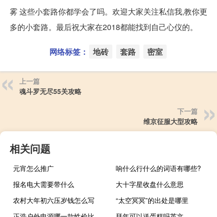
雾 这些小套路你都学会了吗。欢迎大家关注私信我,教你更
多的小套路。最后祝大家在2018都能找到自己心仪的。
网络标签：
地砖
套路
密室
上一篇
魂斗罗无尽55关攻略
下一篇
维京征服大型攻略
相关问题
元宵怎么推广
响什么行什么的词语有哪些?
报名电大需要带什么
大十字星收盘什么意思
农村大年初六压岁钱怎么写
“太空冥冥”的出处是哪里
正浩户外电源哪一款性价比高（正浩户外电源）
拜年可以送蛋糕吗英文