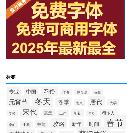
标签
习俗
专业
中国
你可以
作者
保暖
冬天
元宵节
唐代
冬季
大学
北京
宋代
很多人
寓意
年初
工作
学校
年龄
春节
攻略
新年
时间
技能
手机
您的