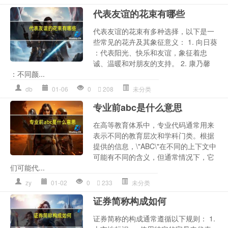
代表友谊的花束有哪些
代表友谊的花束有多种选择，以下是一
些常见的花卉及其象征意义： 1. 向日葵
：代表阳光、快乐和友谊，象征着忠
诚、温暖和对朋友的支持。 2. 康乃馨
：不同颜...
db
01-06
0
208
未分类
专业前abc是什么意思
在高等教育体系中，专业代码通常用来
表示不同的教育层次和学科门类。根据
提供的信息，\"ABC\"在不同的上下文中
可能有不同的含义，但通常情况下，它
们可能代...
zy
01-02
0
233
未分类
证券简称构成如何
证券简称的构成通常遵循以下规则： 1.