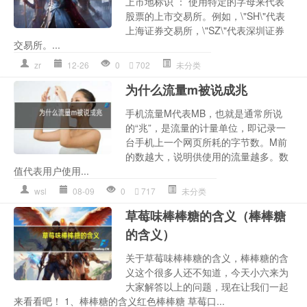
上市地标识 ： 使用特定的字母来代表
股票的上市交易所。例如，\"SH\"代表
上海证券交易所，\"SZ\"代表深圳证券
交易所。...
zr
12-26
0
702
未分类
为什么流量m被说成兆
手机流量M代表MB，也就是通常所说
的“兆”，是流量的计量单位，即记录一
台手机上一个网页所耗的字节数。M前
的数越大，说明供使用的流量越多。数
值代表用户使用...
wsl
08-09
0
717
未分类
草莓味棒棒糖的含义（棒棒糖
的含义）
关于草莓味棒棒糖的含义，棒棒糖的含
义这个很多人还不知道，今天小六来为
大家解答以上的问题，现在让我们一起
来看看吧！ 1、棒棒糖的含义红色棒棒糖 草莓口...