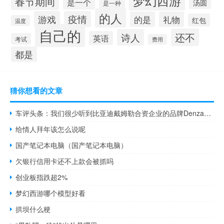
梦幻西游
春节期间
是一个
汤圆
是一种
的人
游戏
疫情
的是
礼物
红包
温度
自己的
还不
诗人
英语
考试
费用
都是
猜你想看的文章
车评头条：我们很少听到比亚迪戴姆勒合资企业的品牌Denza的消息
给情人拜年该怎么说呢
国产笔记本电脑（国产笔记本电脑）
欠银行信用卡还不上款会被抓吗
创业板指跌超2%
梦幻西游哪个模型好看
拱坝什么梗