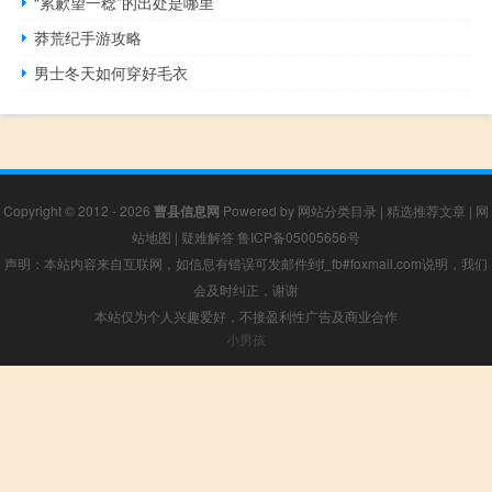
“累歉望一稔”的出处是哪里
莽荒纪手游攻略
男士冬天如何穿好毛衣
Copyright © 2012 - 2026
曹县信息网
Powered by
网站分类目录
|
精选推荐文章
|
网
站地图
|
疑难解答
鲁ICP备05005656号
声明：本站内容来自互联网，如信息有错误可发邮件到f_fb#foxmail.com说明，我们
会及时纠正，谢谢
本站仅为个人兴趣爱好，不接盈利性广告及商业合作
小男孩