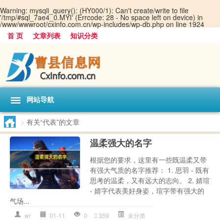
Warning
: mysqli_query(): (HY000/1): Can't create/write to file
'/tmp/#sql_7ae4_0.MYI' (Errcode: 28 - No space left on device) in
/www/wwwroot/cxinfo.com.cn/wp-includes/wp-db.php
on line
1924
首 页
文章列表
知识分类
网站导航
>
有关“代表”的文章
温柔强大的名字
根据您的要求，这里有一些既温柔又带
有强大气质的名字推荐： 1. 思羽 - 既有
思考的温柔，又有远大的志向。 2. 婧瑄
- 婧字代表美好身姿，瑄字带有强大的
气场...
wr
01-11
0
359
未分类