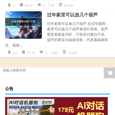
cl
03-07
0
58
未分类
过年家里可以放几个葫芦
过年家里可以放几个葫芦 在过年期间，
家里可以放几个葫芦来进行装饰。葫芦
寓意着家族兴旺，子孙后代繁衍不息。
葫芦的果实与福禄谐音，代表着福禄双
全、福禄...
gnj
02-10
0
483
未分类
☚
公告