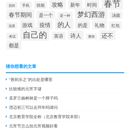
春节
攻略
新年
时间
技能
手机
您的
梦幻西游
春节期间
是一个
汤圆
是一种
的人
游戏
疫情
的是
礼物
红包
温度
自己的
还不
诗人
英语
考试
费用
都是
猜你想看的文章
“善则乐之”的出处是哪里
比较难的元宵字谜
圣罗兰杨树林是一个牌子吗
澄迈初三可以去拜年吗请问
北京教育学院全称（北京教育学院本部）
元宵节怎么拍元宵视频好看