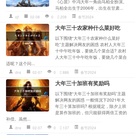
《心居》中冯大年一角由马柏全扮演。
马柏全出生于2006年，出生在甘肃...
xjf
02-08
0
208
春节2024
大年三十农家种什么菜好吃
以下围绕“大年三十农家种什么菜好
吃”主题解决网友的困惑 农村人大年三
十中午吃年饭，要烧几个菜合适? 农村
人大年三十中午吃年饭，要烧几个菜合
适呢？这个问...
dns
02-07
0
886
春节2024
大年三十加班有奖励吗
以下围绕“大年三十加班有奖励吗”主题
解决网友的困惑 一般情况下2021年大
年三十算加班吗? 根据规定，除夕上班
是算作加班的，但只能获得两倍工资的
补偿。虽然...
dns
02-07
0
137
春节2024