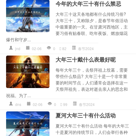
今年的大年三十有什么禁忌
大年三十这天各地都有什么传统习俗?
大年三十，又称除夕，是春节年俗活动
中最重要的一天。在甘肃河西地区，主
要习俗有贴春联、吃年夜饭、燃放烟花
爆竹和守岁...
jnd
02-06
0
82
春节2024
大年三十戴什么表最好呢
每年大年三十，去祭拜祖上坟墓，需要
带些什么祭品? 大年三十是一个非常重
要的时间节点，人们通常会选择在这一
天祭拜祖先，表达对逝去亲人的思念和
祝福。为了...
dns
02-06
0
99
春节2024
夏河大年三十有什么活动
夏河大年三十有什么活动 每年的大年三
十是夏河的传统节日，人们会举行各种