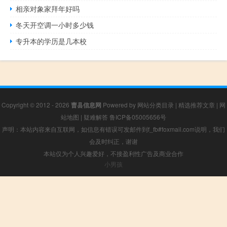
相亲对象家拜年好吗
冬天开空调一小时多少钱
专升本的学历是几本校
Copyright © 2012 - 2026
曹县信息网
Powered by
网站分类目录
|
精选推荐文章
|
网
站地图
|
疑难解答
鲁ICP备05005656号
声明：本站内容来自互联网，如信息有错误可发邮件到f_fb#foxmail.com说明，我们
会及时纠正，谢谢
本站仅为个人兴趣爱好，不接盈利性广告及商业合作
小男孩