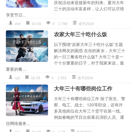
庆祝活动来迎接新年的到来。夏河大年
三十的活动丰富多样，让人们可以尽情
享受节日...
xhd
02-06
0
796
春节2024
农家大年三十吃什么饭
以下围绕“农家大年三十吃什么饭”主题
解决网友的困惑 在你的家乡，大年三十
的一日三餐各吃什么饭? 大年三十是一
个十分重要的日子，对于我家来说，最
重要的餐...
njd
02-05
0
253
春节2024
大年三十有哪些岗位工作
大年三十有哪些岗位工作 除了医生、警
察、电工、战士、120等职业，还有许
多其他岗位在大年三十坚守在第一线。
例如春晚的节目台前幕后演职人员、通
信网络服务...
dns
02-05
0
78
春节2024