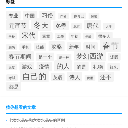
标签
习俗
专业
中国
你可以
作者
保暖
冬天
元宵节
唐代
冬季
大学
北京
宋代
很多人
寓意
年初
工作
学校
年龄
春节
攻略
新年
时间
技能
手机
您的
梦幻西游
春节期间
是一个
汤圆
是一种
的人
游戏
疫情
的是
礼物
红包
温度
自己的
还不
诗人
英语
考试
费用
都是
猜你想看的文章
七类水晶头和六类水晶头的区别