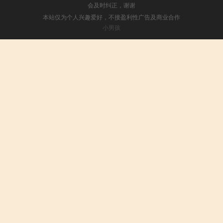
会及时纠正，谢谢
本站仅为个人兴趣爱好，不接盈利性广告及商业合作
小男孩