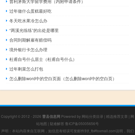
普利茅斯大学留学费用（内附申请条件）
过年做什么蛋糕最好吃
冬天吃水果冷怎么办
“两溪光练练”的出处是哪里
合同到期解雇有赔偿吗
境外银行卡怎么办理
杜甫自号什么居士（杜甫自号什么）
过年剩菜怎么打包
怎么删除word中的空白页面（怎么删除word中的空白页）
Copyright © 2012 - 2026
曹县信息网
Powered by
网站分类目录
|
精选推荐文章
|
网
站地图
|
疑难解答
鲁ICP备05005656号
声明：本站内容来自互联网，如信息有错误可发邮件到f_fb#foxmail.com说明，我们