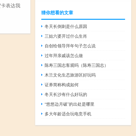
贺卡表达我
猜你想看的文章
冬天长倒刺是什么原因
三姑六婆开过什么生肖
自创给领导拜年句子怎么说
过年拜亲戚该怎么做
陈寿三国志客观吗（陈寿三国志）
木兰文化生态旅游区好玩吗
证券简称构成如何
冬天长沙有什么好玩的
“悠悠边月破”的出处是哪里
多大年龄适合玩电竞手机