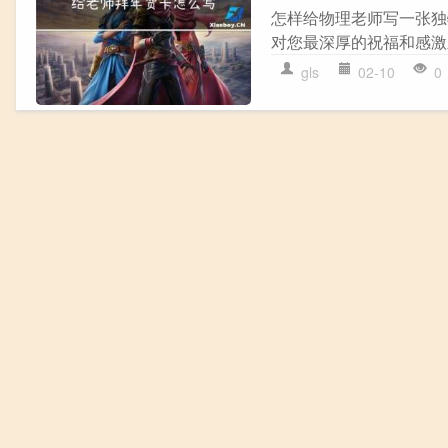
怎样给物理老师写一张独
对您最深厚的祝福和感激
gls
02-10
0