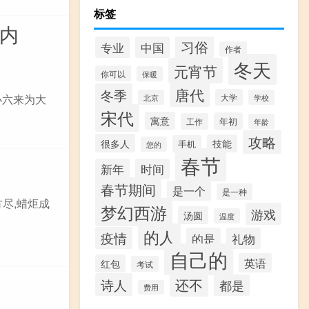
标签
内
习俗
专业
中国
作者
冬天
元宵节
你可以
保暖
唐代
冬季
小六来为大
大学
北京
学校
宋代
寓意
年初
工作
年龄
攻略
很多人
技能
手机
您的
春节
新年
时间
春节期间
是一个
是一种
方尽,蜡炬成
梦幻西游
游戏
汤圆
温度
的人
疫情
的是
礼物
自己的
英语
红包
考试
还不
诗人
都是
费用