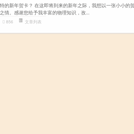
特的新年贺卡？ 在这即将到来的新年之际，我想以一张小小的
之情。感谢您给予我丰富的物理知识，孜...
856
文章列表