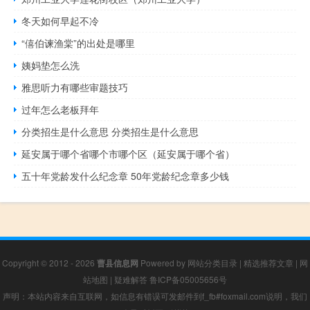
冬天如何早起不冷
“僖伯谏渔棠”的出处是哪里
姨妈垫怎么洗
雅思听力有哪些审题技巧
过年怎么老板拜年
分类招生是什么意思 分类招生是什么意思
延安属于哪个省哪个市哪个区（延安属于哪个省）
五十年党龄发什么纪念章 50年党龄纪念章多少钱
Copyright © 2012 - 2026
曹县信息网
Powered by
网站分类目录
|
精选推荐文章
|
网
站地图
|
疑难解答
鲁ICP备05005656号
声明：本站内容来自互联网，如信息有错误可发邮件到f_fb#foxmail.com说明，我们