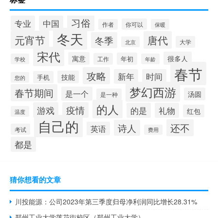
习俗
专业
中国
你可以
作者
保暖
冬天
元宵节
唐代
冬季
大学
北京
宋代
很多人
寓意
年初
工作
学校
年龄
春节
攻略
新年
时间
技能
手机
您的
梦幻西游
春节期间
是一个
汤圆
是一种
的人
游戏
疫情
的是
礼物
红包
温度
自己的
还不
诗人
英语
考试
费用
都是
猜你想看的文章
川投能源：公司2023年第三季度归母净利润同比增长28.31%
郑州工业大学莲花街校区（郑州工业大学）