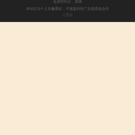
会及时纠正，谢谢
本站仅为个人兴趣爱好，不接盈利性广告及商业合作
小男孩