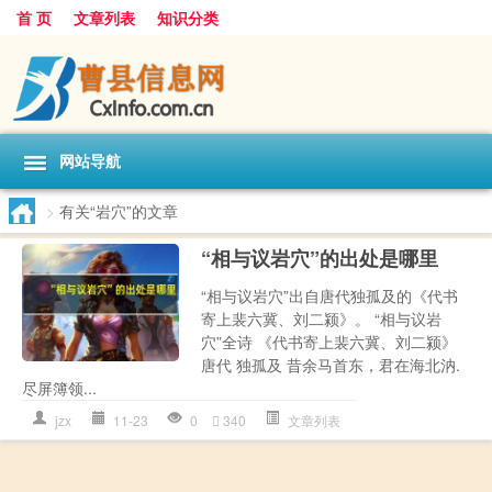
首 页
文章列表
知识分类
网站导航
>
有关“岩穴”的文章
“相与议岩穴”的出处是哪里
“相与议岩穴”出自唐代独孤及的《代书
寄上裴六冀、刘二颍》。 “相与议岩
穴”全诗 《代书寄上裴六冀、刘二颍》
唐代 独孤及 昔余马首东，君在海北汭.
尽屏簿领...
jzx
11-23
0
340
文章列表