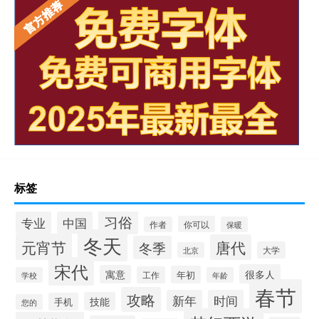
标签
习俗
专业
中国
你可以
作者
保暖
冬天
元宵节
唐代
冬季
大学
北京
宋代
很多人
寓意
年初
工作
学校
年龄
春节
攻略
新年
时间
技能
手机
您的