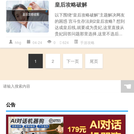
皇后攻略破解
以下围绕“皇后攻略破解”主题解决网友
的困惑 宫斗生存法则2皇后攻略? 想到
达成皇后线,就要成为贵妃,这里直接从
贵妃回答问题那里选择,这里不选后...
hhg
04-24
0
624
手游攻略
1
2
下一页
尾页
☚
公告