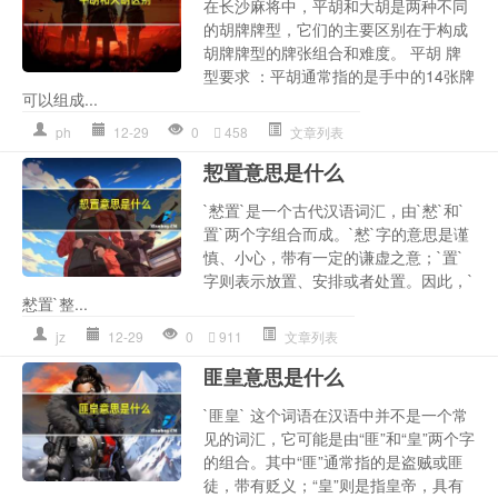
在长沙麻将中，平胡和大胡是两种不同
的胡牌牌型，它们的主要区别在于构成
胡牌牌型的牌张组合和难度。 平胡 牌
型要求 ：平胡通常指的是手中的14张牌
可以组成...
ph
12-29
0
458
文章列表
恝置意思是什么
`慭置`是一个古代汉语词汇，由`慭`和`
置`两个字组合而成。`慭`字的意思是谨
慎、小心，带有一定的谦虚之意；`置`
字则表示放置、安排或者处置。因此，`
慭置`整...
jz
12-29
0
911
文章列表
匪皇意思是什么
`匪皇` 这个词语在汉语中并不是一个常
见的词汇，它可能是由“匪”和“皇”两个字
的组合。其中“匪”通常指的是盗贼或匪
徒，带有贬义；“皇”则是指皇帝，具有