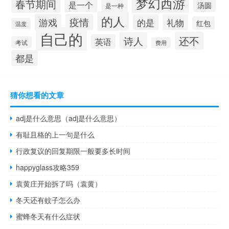
梦幻西游
春节期间
是一个
汤圆
是一种
的人
游戏
疫情
的是
礼物
红包
温度
自己的
还不
诗人
英语
考试
费用
都是
猜你想看的文章
adj是什么意思（adj是什么意思）
有耻且格的上一句是什么
行政复议的回复期限一般要多长时间
happyglass攻略359
袁黄庄开始拆了吗（袁黄）
冬天还有蚊子怎么办
蜜蜂冬天有什么症状