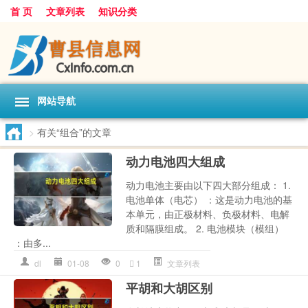
首 页
文章列表
知识分类
网站导航
>
有关“组合”的文章
动力电池四大组成
动力电池主要由以下四大部分组成： 1.
电池单体（电芯） ：这是动力电池的基
本单元，由正极材料、负极材料、电解
质和隔膜组成。 2. 电池模块（模组）
：由多...
dl
01-08
0
1
文章列表
平胡和大胡区别