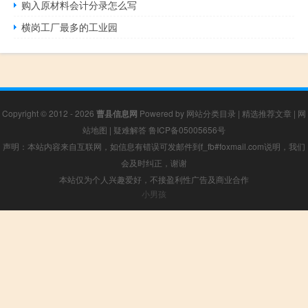
购入原材料会计分录怎么写
横岗工厂最多的工业园
Copyright © 2012 - 2026
曹县信息网
Powered by
网站分类目录
|
精选推荐文章
|
网
站地图
|
疑难解答
鲁ICP备05005656号
声明：本站内容来自互联网，如信息有错误可发邮件到f_fb#foxmail.com说明，我们
会及时纠正，谢谢
本站仅为个人兴趣爱好，不接盈利性广告及商业合作
小男孩