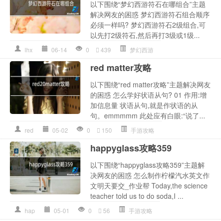
以下围绕“梦幻西游符石在哪组合”主题
解决网友的困惑 梦幻西游符石组合顺序
必须一样吗? 梦幻西游符石2级组合,可
以先打2级符石,然后再打3级或1级...
lhx
06-14
0
439
梦幻西游
red matter攻略
以下围绕“red matter攻略”主题解决网友
的困惑 怎么学好状语从句? 01 作用:增
加信息量 状语从句,就是作状语的从
句。emmmmm 此处应有白眼:“说了...
red
05-02
0
150
手游攻略
happyglass攻略359
以下围绕“happyglass攻略359”主题解
决网友的困惑 怎么制作柠檬汽水英文作
文明天要交_作业帮 Today,the science
teacher told us to do soda,I ...
hap
05-01
0
56
手游攻略