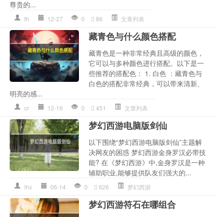
尊贵的...
fh
12-27
0
86
文章列表
藏青色与什么颜色搭配
藏青色是一种非常经典且高级的颜色，
它可以与多种颜色进行搭配。以下是一
些推荐的搭配色： 1. 白色 ：藏青色与
白色的搭配非常经典，可以带来清新、
明亮的感...
cr
12-16
0
451
文章列表
梦幻西游电脑版剑仙
以下围绕“梦幻西游电脑版剑仙”主题解
决网友的困惑 梦幻西游金身罗汉必带技
能? 在《梦幻西游》中,金身罗汉是一种
辅助职业,能够提供队友们强大的...
lhx
06-14
0
626
梦幻西游
梦幻西游符石在哪组合