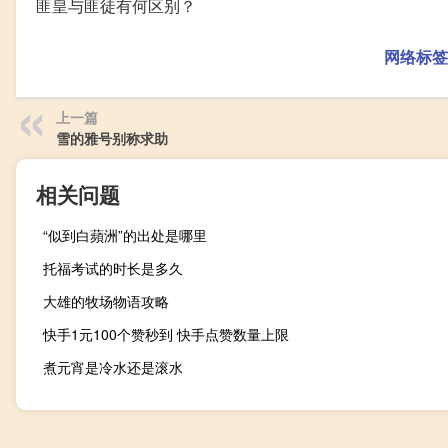
匪皇与匪徒有何区别？
网络标签
上一篇
雪的雅号别称求助
相关问题
“似到白蘋洲”的出处是哪里
托福考试的时长是多久
大雄的牧场物语攻略
快手1元100个赞秒到 快手点赞数量上限
煮元宵是冷水还是滚水