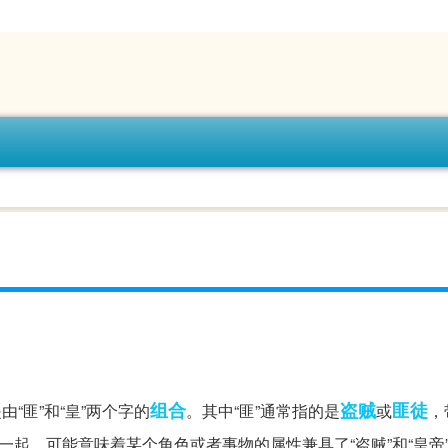
组合
盗贼
匪徒
“匪”和“皇”两个字的
。其中“匪”通常指的是
或
，
一起，可能意味着某个角色或者事物的属性兼具了“盗贼”和“皇帝