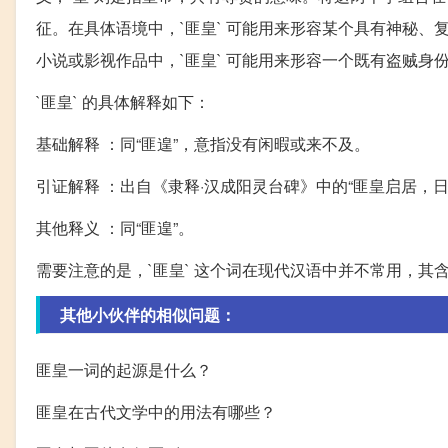
征。在具体语境中，`匪皇` 可能用来形容某个具有神秘
小说或影视作品中，`匪皇` 可能用来形容一个既有盗贼身
`匪皇` 的具体解释如下：
基础解释 ：同“匪遑”，意指没有闲暇或来不及。
引证解释 ：出自《隶释·汉成阳灵台碑》中的“匪皇启居，
其他释义 ：同“匪遑”。
需要注意的是，`匪皇` 这个词在现代汉语中并不常用，
其他小伙伴的相似问题：
匪皇一词的起源是什么？
匪皇在古代文学中的用法有哪些？