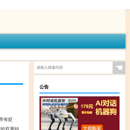
☚
公告
带有贬
”的双重特