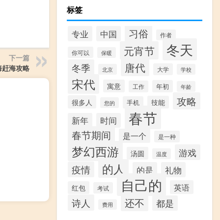
标签
习俗
专业
中国
作者
冬天
元宵节
你可以
保暖
下一篇
唐代
冬季
海赶海攻略
大学
北京
学校
宋代
寓意
年初
工作
年龄
攻略
很多人
技能
手机
您的
春节
新年
时间
春节期间
是一个
是一种
梦幻西游
游戏
汤圆
温度
的人
疫情
的是
礼物
自己的
英语
红包
考试
还不
诗人
都是
费用