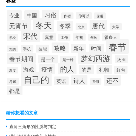
标签
习俗
专业
中国
你可以
作者
保暖
冬天
元宵节
唐代
冬季
大学
北京
宋代
很多人
寓意
年初
工作
学校
年龄
春节
攻略
新年
时间
技能
手机
您的
梦幻西游
春节期间
是一个
汤圆
是一种
的人
游戏
疫情
的是
礼物
红包
温度
自己的
还不
诗人
英语
考试
费用
都是
猜你想看的文章
直角三角形的性质与判定
潢川在河南省的什么地方