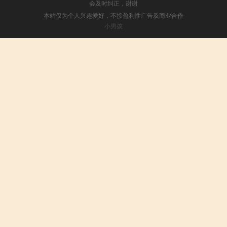
会及时纠正，谢谢
本站仅为个人兴趣爱好，不接盈利性广告及商业合作
小男孩