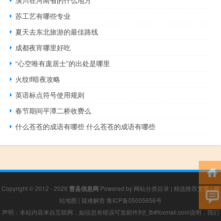
苏工艺有哪些专业
夏天去东北旅游的最佳路线
成都夜宵哪里好吃
“心空唯有庞居士”的出处是哪里
火纹if暗夜攻略
英语标点符号使用规则
春节期间平潭二桥收费么
什么苍苍的成语有哪些 什么苍苍的成语有哪些
Copyright © 2012 - 2026
曹县信息网
Powered by
网站分类目录
|
精选推荐文章
|
网
站地图
|
疑难解答
鲁ICP备05005656号
声明：本站内容来自互联网，如信息有错误可发邮件到f_fb#foxmail.com说明，我们