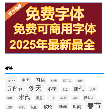
标签
习俗
专业
中国
你可以
作者
保暖
冬天
元宵节
唐代
冬季
大学
北京
宋代
很多人
寓意
年初
工作
学校
年龄
春节
攻略
新年
时间
技能
手机
您的