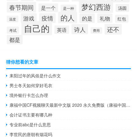
梦幻西游
春节期间
是一个
汤圆
是一种
的人
游戏
疫情
的是
礼物
红包
温度
自己的
还不
诗人
英语
考试
费用
都是
猜你想看的文章
耒阳过年的风俗是什么作文
男士冬天如何穿好毛衣
境外银行卡怎么办理
康福中国CF视频聊天最新中文版 2020 永久免费版（康福中国CF视频聊天最新中文版 2020 永久免费版功能简介）
会计证书主要有哪几种
专业前abc是什么意思
李世民的唐朝有烟花吗