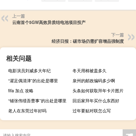
上一篇
云南首个5GW高效异质结电池项目投产
下一篇
经济日报：碳市场仍需扩容增品强制度
相关问题
电影演员刘威多大年纪
冬天用棉被盖多久
“濯足偶清津”的出处是哪里
泉州的邮政编码多少啊
fifa 加点 攻略
头条如何获取拜年卡片图片
“铺张伟绩吾曹事”的出处是哪里
回后家拜年买什么东西好
老人在东莞过年好吗
过年要贴对联怎么写
☚