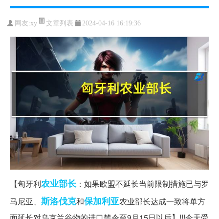
文章列表
网友:
xy
2024-04-16 16:19:36
农业部长
【匈牙利
：如果欧盟不延长当前限制措施已与罗
斯洛伐克
保加利亚
马尼亚、
和
农业部长达成一致将单方
面延长对乌克兰谷物的进口禁令至9月15日以后】!!!今天受