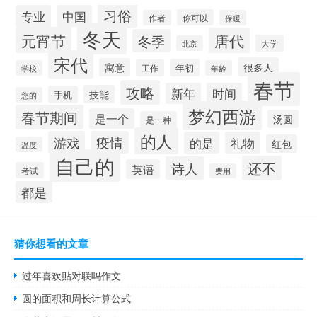
习俗
专业
中国
你可以
作者
保暖
冬天
元宵节
唐代
冬季
大学
北京
宋代
很多人
寓意
年初
工作
学校
年龄
春节
攻略
新年
时间
技能
手机
您的
梦幻西游
春节期间
是一个
汤圆
是一种
的人
游戏
疫情
的是
礼物
红包
温度
自己的
还不
诗人
英语
考试
费用
都是
猜你想看的文章
过年喜欢贴对联吗作文
圆的面积和周长计算公式