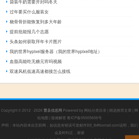
袋装牛奶需要开封吗冬天
过年要买什么服装女
桡骨骨折能恢复到多大年龄
提前批能报几个志愿
头条如何获取拜年卡片图片
我的世界hypixel服务器（我的世界hypixel地址）
血脂高能吃无糖元宵吗视频
双速风机低速高速都接怎么接线
Copyright © 2012 - 2026
曹县信息网
Powered by
网站分类目录
|
精选推荐文章
|
网
站地图
|
疑难解答
鲁ICP备05005656号
声明：本站内容来自互联网，如信息有错误可发邮件到f_fb#foxmail.com说明，我们
会及时纠正，谢谢