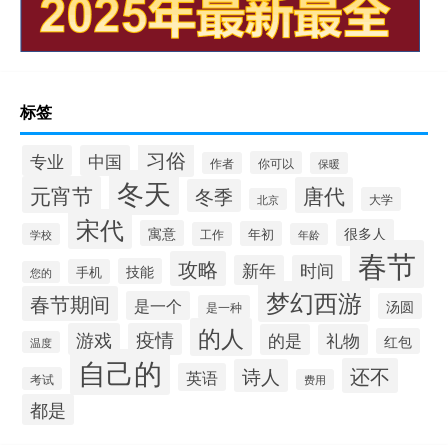
标签
习俗
专业
中国
你可以
作者
保暖
冬天
元宵节
唐代
冬季
大学
北京
宋代
很多人
寓意
年初
工作
学校
年龄
春节
攻略
新年
时间
技能
手机
您的
梦幻西游
春节期间
是一个
汤圆
是一种
的人
游戏
疫情
的是
礼物
红包
温度
自己的
还不
诗人
英语
考试
费用
都是