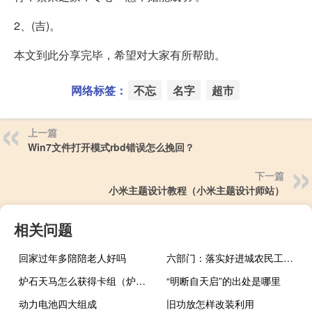
2、(吉)。
本文到此分享完毕，希望对大家有所帮助。
网络标签：
不忘
名字
超市
上一篇
Win7文件打开模式rbd错误怎么挽回？
下一篇
小米主题设计教程（小米主题设计师站）
相关问题
回家过年多陪陪老人好吗
六部门：落实好进城农民工在城镇平等享受公共就业服务政策
炉石天马怎么获得卡组（炉石天马怎么获得）
“明断自天启”的出处是哪里
动力电池四大组成
旧功放怎样改装利用