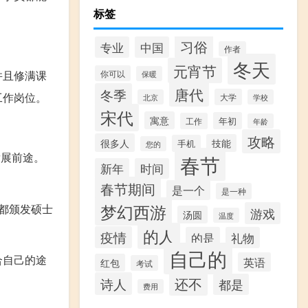
标签
习俗
专业
中国
作者
冬天
元宵节
并且修满课
你可以
保暖
唐代
冬季
工作岗位。
大学
北京
学校
宋代
寓意
年初
工作
年龄
攻略
很多人
技能
手机
您的
发展前途。
春节
新年
时间
春节期间
是一个
是一种
梦幻西游
都颁发硕士
游戏
汤圆
温度
的人
疫情
的是
礼物
自己的
合自己的途
英语
红包
考试
还不
诗人
都是
费用