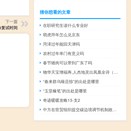
猜你想看的文章
下一篇
在职研究生读什么专业好
ct复试时间
萌虎拜年怎么兑京东
菏泽过年能回天津吗
农村过年串门有意义吗
春节猪肉可以带到广东了吗
物华天宝增福寿,人杰地灵出凤凰全诗（物华天宝）
“春来群乌噪且惊”的出处是哪里
“玉堂椽笔”的出处是哪里
奇迹暖暖攻略13-支2
中方在世贸组织提交碳边境调节机制政策相关提案