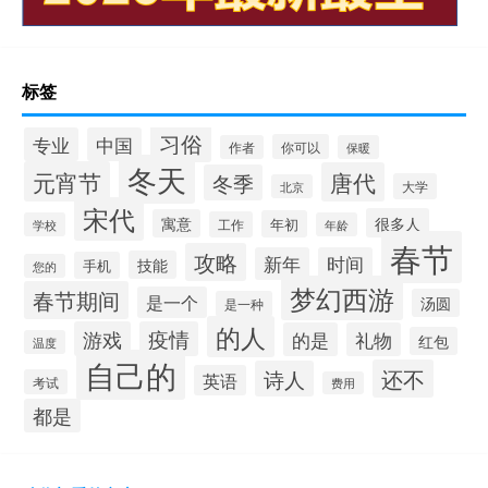
标签
习俗
专业
中国
你可以
作者
保暖
冬天
元宵节
唐代
冬季
大学
北京
宋代
很多人
寓意
年初
工作
学校
年龄
春节
攻略
新年
时间
技能
手机
您的
梦幻西游
春节期间
是一个
汤圆
是一种
的人
游戏
疫情
的是
礼物
红包
温度
自己的
还不
诗人
英语
考试
费用
都是