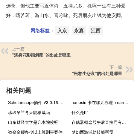
选录。但他主要写近体诗，五律尤多。徐照一生有三种爱
好：嗜苦茗、游山水、喜吟咏。死后朋友出钱为他安葬。
网络标签：
入京
永嘉
江西
上一篇
“满身花影踏斜阳”的出处是哪里
下一篇
“松柏生悲哀”的出处是哪里
相关问题
Scholarscope插件 V3.0.16 最新免费版（Scholarscope插件 V3.0.16 最新免费版功能简介）
nanosim卡在哪儿办理（nanosim）
珍珠吊兰冬天能移栽吗
什么是hr
山东财经大学是几本院校呀
存储器概念股午后直拉同有科技涨超8%
盗窃金额多少以上算刑事案件
梦幻西游辅助技能帮贡