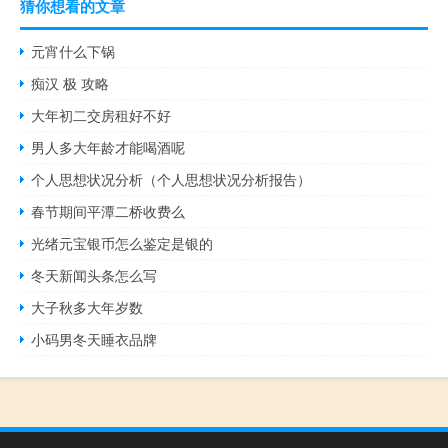
猜你想看的文章
元宵什么下锅
痴汉 极 攻略
大年初二交房租好不好
男人多大年龄才能喝酒呢
个人思想状况分析（个人思想状况分析报告）
春节期间平潭二桥收费么
光绪元宝银币怎么鉴定是银的
冬天新闻头条怎么写
大子秋多大年岁数
小码男冬天睡衣品牌