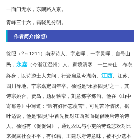
一面门无水，东隅路入京。
青峰三十六，霜晓见分明。
作者简介(徐照)
徐照（?～1211）南宋诗人。字道晖，一字灵晖，自号山
永嘉
民，
（今浙江温州）人。家境清寒，一生未仕，布衣
江西
终身，以诗游士大夫间，行迹扁及今湖南、
、江苏、
四川等地。宁宗嘉定四年卒。徐照是“永嘉四灵”之一，其
诗宗姚合、贾岛，题材狭窄，刻意炼字炼句。他在《山中
寄翁卷》中写道：“吟有好怀忘瘦苦”，可见苦吟情状。据
叶适说，他是“四灵”中首先反对江西派而提倡晚唐诗的诗
人。徐照有《促促词》，通过农民与小吏的劳逸悲欢对比
来揭露社会不平，有张籍、王建乐府诗意味，被不少选本