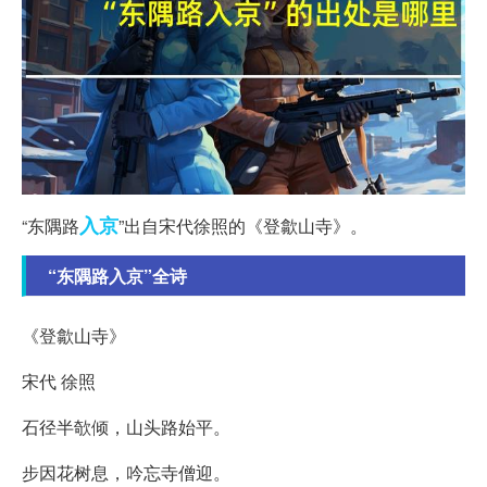
入京
“东隅路
”出自宋代徐照的《登歙山寺》。
“东隅路入京”全诗
《登歙山寺》
宋代 徐照
石径半欹倾，山头路始平。
步因花树息，吟忘寺僧迎。