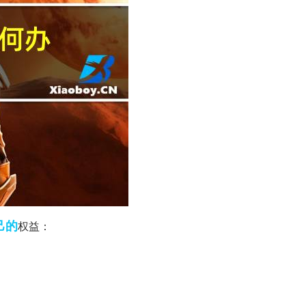
己的
权益：