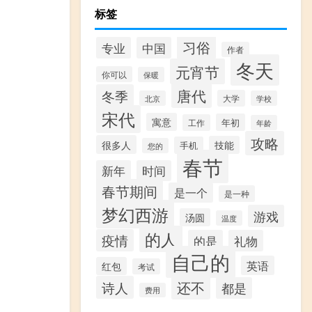
标签
习俗
专业
中国
作者
冬天
元宵节
你可以
保暖
唐代
冬季
大学
北京
学校
宋代
寓意
年初
工作
年龄
攻略
很多人
技能
手机
您的
春节
新年
时间
春节期间
是一个
是一种
梦幻西游
游戏
汤圆
温度
的人
疫情
的是
礼物
自己的
英语
红包
考试
还不
诗人
都是
费用