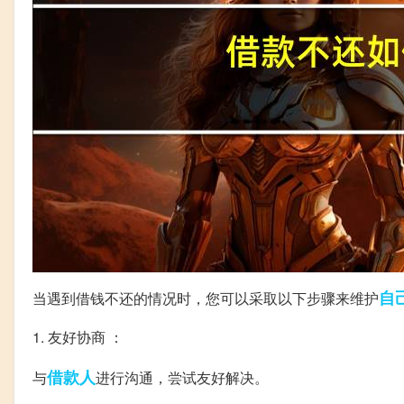
自
当遇到借钱不还的情况时，您可以采取以下步骤来维护
1. 友好协商 ：
借款人
与
进行沟通，尝试友好解决。