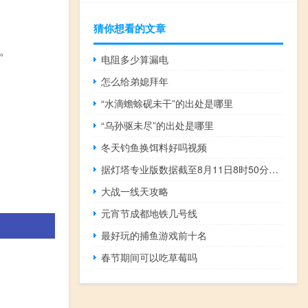
猜你想看的文章
。
电阻多少算漏电
怎么给弟媳拜年
“水滴蟾蜍砚未干”的出处是哪里
“乌孙驱未尽”的出处是哪里
冬天钓鱼换饵料好吗视频
据灯塔专业版数据截至8月11日8时50分8月总票房（含预售）已突破30亿元
大战一线天攻略
元宵节成都地铁几号线
最好玩的捕鱼游戏前十名
春节期间可以吃草莓吗