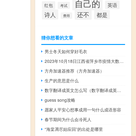
自己的
英语
红包
考试
还不
诗人
都是
费用
猜你想看的文章
男士冬天如何穿好毛衣
2023年10月18日江西省萍乡市疫情大数据-今日/今天疫情全网搜索最新实时消息动态情况通知播报
方舟加速器推荐（方舟加速器）
生产的意思是什么
数字翻译成英文怎么写（数字翻译成英文）
guess song攻略
愿家人平安心想事成用一句什么成语形容
春节期间为什么会冷死人
“海棠凋尽始应回”的出处是哪里