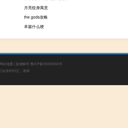
月亮纹身寓意
the gods攻略
本篇什么梗
网站地图
|
疑难解答
鲁ICP备05005656号
，我们会及时纠正，谢谢