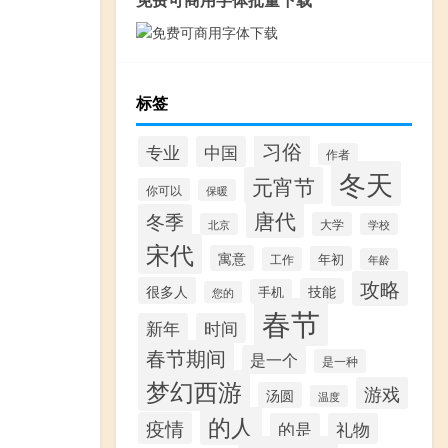
标签
习俗
专业
中国
作者
冬天
元宵节
你可以
保暖
唐代
冬季
大学
北京
学校
宋代
寓意
年初
工作
年龄
攻略
很多人
技能
手机
您的
春节
新年
时间
春节期间
是一个
是一种
梦幻西游
游戏
汤圆
温度
的人
疫情
的是
礼物