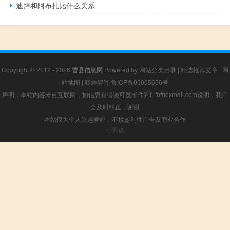
迪拜和阿布扎比什么关系
Copyright © 2012 - 2026
曹县信息网
Powered by
网站分类目录
|
精选推荐文章
|
网
站地图
|
疑难解答
鲁ICP备05005656号
声明：本站内容来自互联网，如信息有错误可发邮件到f_fb#foxmail.com说明，我们
会及时纠正，谢谢
本站仅为个人兴趣爱好，不接盈利性广告及商业合作
小男孩