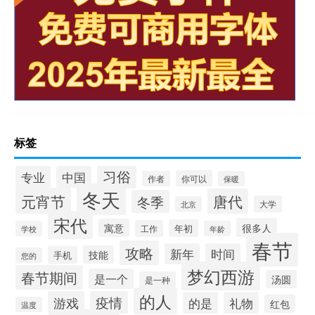
标签
习俗
专业
中国
你可以
作者
保暖
冬天
元宵节
唐代
冬季
大学
北京
宋代
很多人
寓意
年初
工作
学校
年龄
春节
攻略
新年
时间
技能
手机
您的
梦幻西游
春节期间
是一个
汤圆
是一种
的人
游戏
疫情
的是
礼物
红包
温度