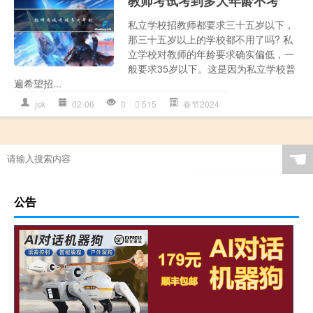
教师考试考到多大年龄不考
私立学校招教师都要求三十五岁以下，
那三十五岁以上的学校都不用了吗? 私
立学校对教师的年龄要求确实偏低，一
般要求35岁以下。这是因为私立学校普
遍希望招...
jsk
02-06
0
515
春节2024
☚
公告