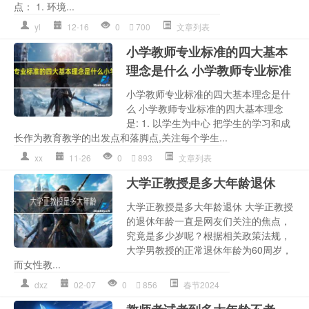
点： 1. 环境...
yl
12-16
0
700
文章列表
小学教师专业标准的四大基本
理念是什么 小学教师专业标准
小学教师专业标准的四大基本理念是什
么 小学教师专业标准的四大基本理念
是: 1. 以学生为中心 把学生的学习和成
长作为教育教学的出发点和落脚点,关注每个学生...
xx
11-26
0
893
文章列表
大学正教授是多大年龄退休
大学正教授是多大年龄退休 大学正教授
的退休年龄一直是网友们关注的焦点，
究竟是多少岁呢？根据相关政策法规，
大学男教授的正常退休年龄为60周岁，
而女性教...
dxz
02-07
0
856
春节2024