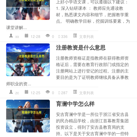
上好小学语文课，可以遵循以下建议：
1. 深入钻研课本 ： 教师应先通读教
材，熟悉课文内容和细节，把握教学重
点。 明确教学目标，挖掘训练要素，为
课堂讲解...
xx
12-28
0
336
文章列表
注册教资是什么意思
注册教师资格证是指教师在获得教师资
格证后，需要在教育行政部门或指定的
注册网站上进行登记的过程。注册的主
要目的是为了证明教师继续具备从事教
师职业的资...
zc
12-25
0
287
文章列表
育澜中学怎么样
安吉育澜中学是一所位于浙江省安吉县
的民办精品学校，由浙江首幕教育集团
投资设立，得到了安吉县教育局的支
持。以下是关于安吉育澜中学的一些特