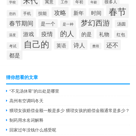
宋代
很多人
寓意
年初
工作
学校
年龄
春节
攻略
新年
时间
技能
手机
您的
梦幻西游
春节期间
是一个
汤圆
是一种
的人
游戏
疫情
的是
礼物
红包
温度
自己的
还不
诗人
英语
考试
费用
都是
猜你想看的文章
“不见汤休辈”的出处是哪里
高州有空调吗冬天
猥琐女孩赔偿金额一般是多少 猥琐女孩的赔偿金额通常是多少？
制药用水名词解释
回家过年没钱什么感受呢