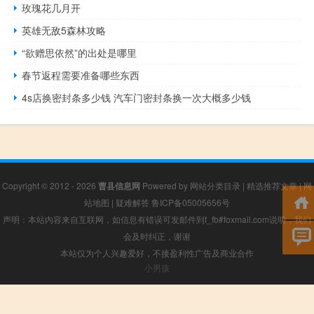
玫瑰花几月开
英雄无敌5森林攻略
“欲赠思依然”的出处是哪里
春节返程需要准备哪些东西
4s店换密封条多少钱 汽车门密封条换一次大概多少钱
Copyright © 2012 - 2026
曹县信息网
Powered by
网站分类目录
|
精选推荐文章
|
网
站地图
|
疑难解答
鲁ICP备05005656号
声明：本站内容来自互联网，如信息有错误可发邮件到f_fb#foxmail.com说明，我们
会及时纠正，谢谢
本站仅为个人兴趣爱好，不接盈利性广告及商业合作
小男孩