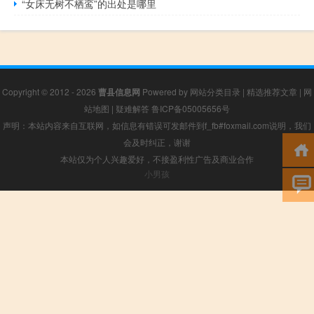
“女床无树不栖鸾”的出处是哪里
Copyright © 2012 - 2026
曹县信息网
Powered by
网站分类目录
|
精选推荐文章
|
网
站地图
|
疑难解答
鲁ICP备05005656号
声明：本站内容来自互联网，如信息有错误可发邮件到f_fb#foxmail.com说明，我们
会及时纠正，谢谢
本站仅为个人兴趣爱好，不接盈利性广告及商业合作
小男孩