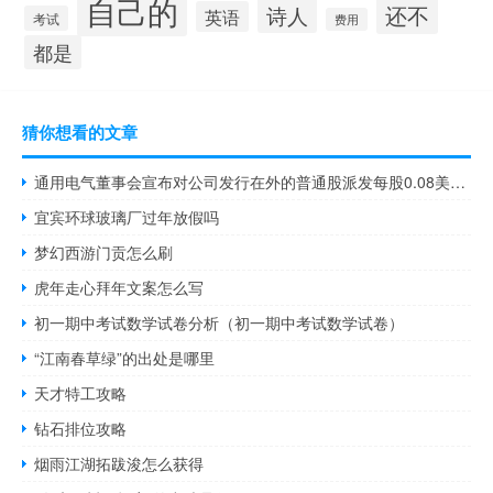
自己的
还不
诗人
英语
考试
费用
都是
猜你想看的文章
通用电气董事会宣布对公司发行在外的普通股派发每股0.08美元的股息
宜宾环球玻璃厂过年放假吗
梦幻西游门贡怎么刷
虎年走心拜年文案怎么写
初一期中考试数学试卷分析（初一期中考试数学试卷）
“江南春草绿”的出处是哪里
天才特工攻略
钻石排位攻略
烟雨江湖拓跋浚怎么获得