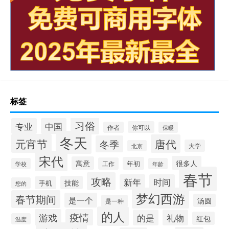
标签
习俗
专业
中国
你可以
作者
保暖
冬天
元宵节
唐代
冬季
大学
北京
宋代
很多人
寓意
年初
工作
学校
年龄
春节
攻略
新年
时间
技能
手机
您的
梦幻西游
春节期间
是一个
汤圆
是一种
的人
游戏
疫情
的是
礼物
红包
温度