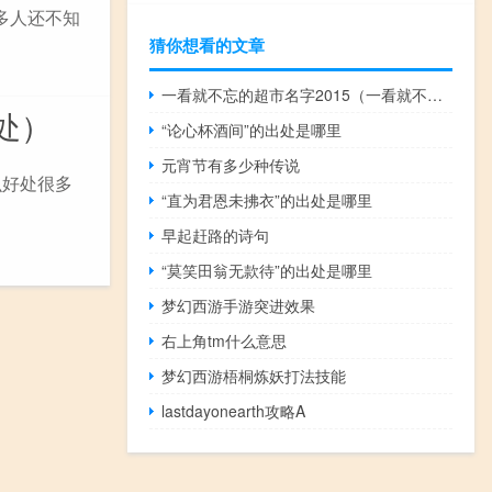
很多人还不知
猜你想看的文章
一看就不忘的超市名字2015（一看就不忘的超市名字）
处）
“论心杯酒间”的出处是哪里
元宵节有多少种传说
么好处很多
“直为君恩未拂衣”的出处是哪里
早起赶路的诗句
“莫笑田翁无款待”的出处是哪里
梦幻西游手游突进效果
右上角tm什么意思
梦幻西游梧桐炼妖打法技能
lastdayonearth攻略A