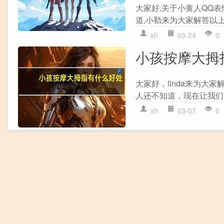
大家好,关于小黄人QQ表
道,小勒来为大家解答以上
xh
03-24
0
小孩按摩大拇
大家好，linda来为
人还不知道，现在让我们一
xh
03-07
0