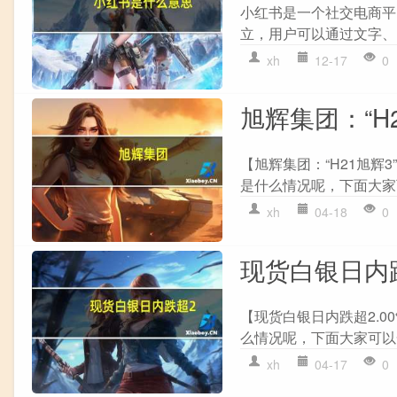
小红书是一个社交电商平
立，用户可以通过文字、
xh
12-17
0
旭辉集团：“H
【旭辉集团：“H21旭辉
是什么情况呢，下面大家可
xh
04-18
0
现货白银日内跌超
【现货白银日内跌超2.00
么情况呢，下面大家可以一
xh
04-17
0