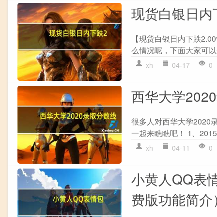
现货白银日内下跌
【现货白银日内下跌2.00
么情况呢，下面大家可以一
xh
04-17
0
西华大学20
很多人对西华大学202
一起来瞧瞧吧！ 1、201
xh
04-11
0
小黄人QQ表情
费版功能简介