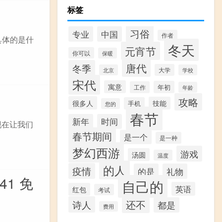
标签
习俗
专业
中国
作者
么具体的是什
冬天
元宵节
你可以
保暖
唐代
冬季
大学
北京
学校
宋代
寓意
年初
工作
年龄
攻略
很多人
技能
手机
您的
春节
新年
时间
现在让我们
春节期间
是一个
是一种
梦幻西游
游戏
汤圆
温度
的人
疫情
的是
礼物
41 免
自己的
英语
红包
考试
还不
诗人
都是
费用