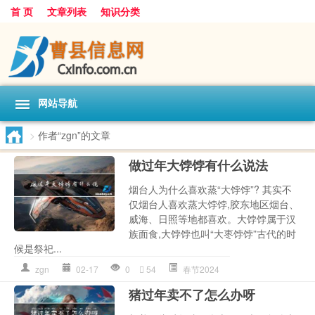
首 页
文章列表
知识分类
网站导航
>
作者“zgn”的文章
做过年大饽饽有什么说法
烟台人为什么喜欢蒸“大饽饽”? 其实不
仅烟台人喜欢蒸大饽饽,胶东地区烟台、
威海、日照等地都喜欢。大饽饽属于汉
族面食,大饽饽也叫“大枣饽饽”古代的时
候是祭祀...
zgn
02-17
0
54
春节2024
猪过年卖不了怎么办呀