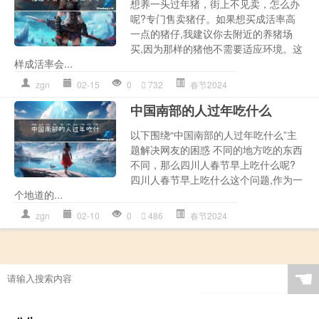
想养一头过年猪，街上不见卖，怎么办
呢?专门售卖猪仔。如果想买成活率高
一点的猪仔,我建议你去附近的养猪场
买,因为那样的猪他不需要适应环境。这
样成活率会...
zgn
02-15
0
732
春节2024
中国南部的人过年吃什么
以下围绕“中国南部的人过年吃什么”主
题解决网友的困惑 不同的地方吃的东西
不同，那么四川人春节早上吃什么呢?
四川人春节早上吃什么这个问题,作为一
个地道的...
zgn
02-10
0
486
春节2024
☚