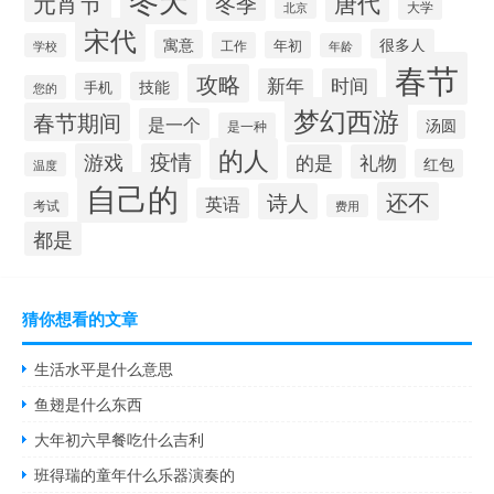
元宵节
唐代
冬季
大学
北京
宋代
很多人
寓意
年初
工作
学校
年龄
春节
攻略
新年
时间
技能
手机
您的
梦幻西游
春节期间
是一个
汤圆
是一种
的人
游戏
疫情
的是
礼物
红包
温度
自己的
还不
诗人
英语
考试
费用
都是
猜你想看的文章
生活水平是什么意思
鱼翅是什么东西
大年初六早餐吃什么吉利
班得瑞的童年什么乐器演奏的