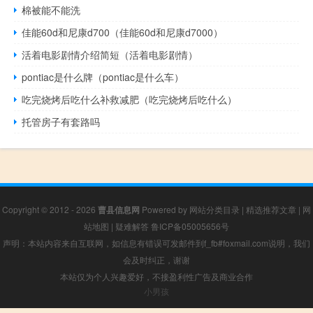
棉被能不能洗
佳能60d和尼康d700（佳能60d和尼康d7000）
活着电影剧情介绍简短（活着电影剧情）
pontiac是什么牌（pontiac是什么车）
吃完烧烤后吃什么补救减肥（吃完烧烤后吃什么）
托管房子有套路吗
Copyright © 2012 - 2026
曹县信息网
Powered by
网站分类目录
|
精选推荐文章
|
网
站地图
|
疑难解答
鲁ICP备05005656号
声明：本站内容来自互联网，如信息有错误可发邮件到f_fb#foxmail.com说明，我们
会及时纠正，谢谢
本站仅为个人兴趣爱好，不接盈利性广告及商业合作
小男孩