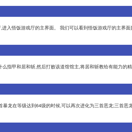
厅,进入悟饭游戏厅的主界面。 我们可以看到悟饭游戏厅的主界面
么指甲和居和斩,然后打败该道馆馆主,将居和斩教给有能力的精
首暴龙在等级达到64级的时候,可以再次进化为三首恶龙;三首恶