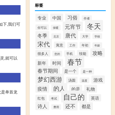
标签
习俗
专业
中国
作者
冬天
如下,我们可
元宵节
你可以
保暖
唐代
冬季
大学
北京
学校
宋代
寓意
年初
工作
年龄
攻略
很多人
技能
手机
您的
灵,就可以
春节
新年
时间
春节期间
是一个
是一种
梦幻西游
游戏
汤圆
温度
的人
疫情
的是
礼物
龙是单首龙
自己的
英语
红包
考试
还不
诗人
都是
费用