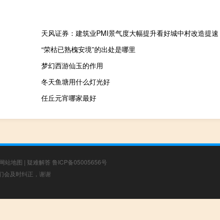
天风证券：建筑业PMI景气度大幅提升看好城中村改造提速
“荣枯已熟槐安境”的出处是哪里
梦幻西游仙玉的作用
冬天鱼塘用什么灯光好
任丘元宵哪家最好
网站地图
|
疑难解答
鲁ICP备05005656号
，我们会及时纠正，谢谢