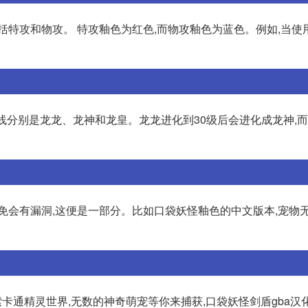
括特攻和物攻。 特攻釉色为红色,而物攻釉色为蓝色。例如,当使
线分别是龙龙、龙神和龙皇。龙龙进化到30级后会进化成龙神,
免会有漏洞,这便是一部分。比如口袋妖怪釉色的中文版本,宠物
索卡通精灵世界,无数的神奇萌宠等你来捕获,口袋妖怪剑盾gba汉