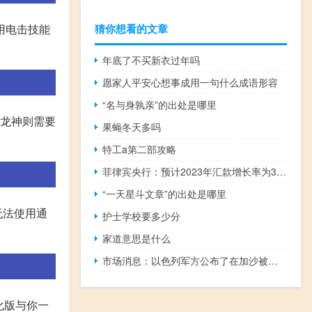
用电击技能
猜你想看的文章
年底了不买新衣过年吗
愿家人平安心想事成用一句什么成语形容
“名与身孰亲”的出处是哪里
而龙神则需要
果蝇冬天多吗
特工a第二部攻略
菲律宾央行：预计2023年汇款增长率为3%预计到2023年底外汇储备将达到995亿美元
“一天星斗文章”的出处是哪里
无法使用通
护士学校要多少分
家道意思是什么
市场消息：以色列军方公布了在加沙被杀的另一名士兵的姓名
化版与你一