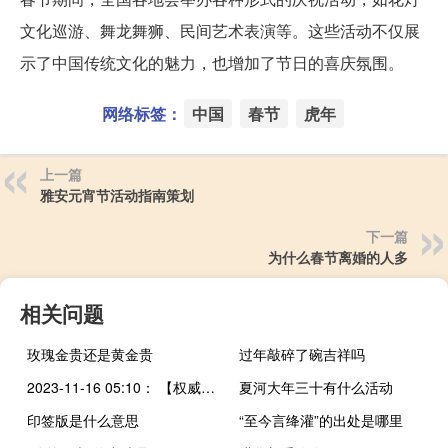
文化巡游、舞龙舞狮、民间艺术表演等。这些活动不仅展
示了中国传统文化的魅力，也增加了节日的喜庆氛围。
网络标签：
中国
春节
虎年
上一篇
雅安元宵节活动指南策划
下一篇
为什么春节离婚的人多
相关问题
玫瑰金贵还是黄金贵
过年敲碎了碗吉祥吗
2023-11-16 05:10： 【权威路况】11月16日05:05 S38王夏一级路部分收费站交通管制，请注意！2023年11月16日05:05受路面结冰及事故影响，根据通行条件，辖区交警暂对S38王夏一级路桑科至王格尔塘沿线各收费站入口实施临时交通管制。请途经车辆合理规划出行路线，注意行车安全。获取后续进展及了解最新路况信息请下载甘肃 ​​​
夏河大年三十有什么活动
印签版是什么意思
“至今言绛灌”的出处是哪里