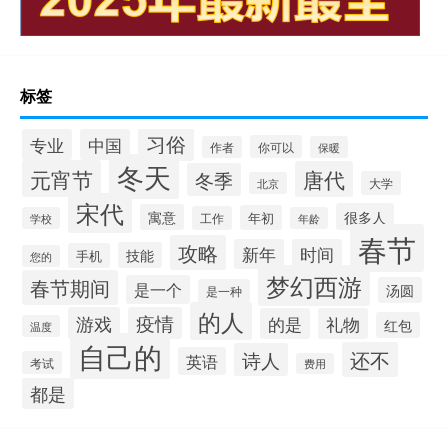
标签
习俗
专业
中国
你可以
作者
保暖
冬天
元宵节
唐代
冬季
大学
北京
宋代
很多人
寓意
年初
工作
学校
年龄
春节
攻略
新年
时间
技能
手机
您的
梦幻西游
春节期间
是一个
汤圆
是一种
的人
游戏
疫情
的是
礼物
红包
温度
自己的
还不
诗人
英语
考试
费用
都是