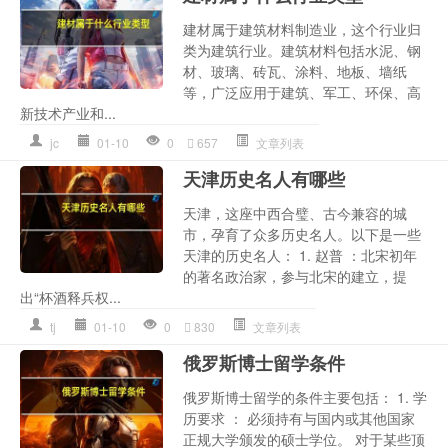
建材属于建筑材料制造业，这个行业归
类为建筑行业。建筑材料包括水泥、钢
材、玻璃、砖瓦、涂料、地板、墙纸
等，广泛应用于建筑、军工、环保、高
新技术产业和...
jc
01-10
0
657
文章列表
天津历史名人有哪些
天津，这座中西合璧、古今兼容的城
市，孕育了众多历史名人。以下是一些
天津的历史名人： 1. 赵普 ：北宋初年
的著名政治家，参与北宋的建立，提
出“杯酒释兵权...
tj
01-10
0
830
文章列表
俄罗斯博士留学条件
俄罗斯博士留学的条件主要包括： 1. 学
历要求 ： 必须持有与国内或其他国家
正规大学颁发的硕士学位。 对于某些顶