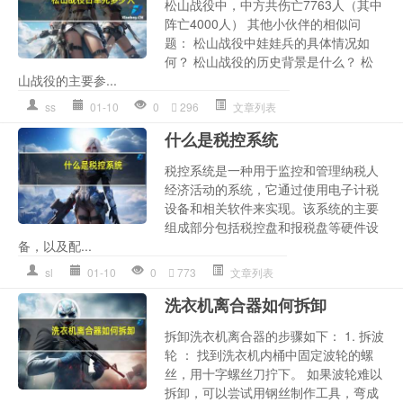
松山战役中，中方共伤亡7763人（其中
阵亡4000人） 其他小伙伴的相似问
题： 松山战役中娃娃兵的具体情况如
何？ 松山战役的历史背景是什么？ 松
山战役的主要参...
ss
01-10
0
296
文章列表
什么是税控系统
税控系统是一种用于监控和管理纳税人
经济活动的系统，它通过使用电子计税
设备和相关软件来实现。该系统的主要
组成部分包括税控盘和报税盘等硬件设
备，以及配...
sl
01-10
0
773
文章列表
洗衣机离合器如何拆卸
拆卸洗衣机离合器的步骤如下： 1. 拆波
轮 ： 找到洗衣机内桶中固定波轮的螺
丝，用十字螺丝刀拧下。 如果波轮难以
拆卸，可以尝试用钢丝制作工具，弯成