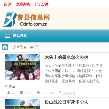
首 页
文章列表
知识分类
网站导航
>
文章列表
- 第6页
木头上的墨水怎么去掉
木头上的油墨去除方法有多种，以下是
一些常用的方法： 1. 酒精擦拭法 ： 使
用棉布蘸取少量酒精（如异丙醇）轻轻
擦拭墨迹，重复几次，直至痕迹消失。
2. 橡皮...
mt
01-10
0
879
文章列表
松山战役日军死多少人