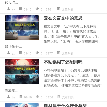
90度勾...
xy
01-10
0
761
文章列表
云在文言文中的意思
在文言文中，“云”字具有以下几种意
思： 1. 说 ：用于引用古代的话或言
论，如《兰亭集序》中的“古人云：‘死
生亦大矣。’” 2. 有 ：表示存在或拥有，
如《荀子·...
yz
01-10
0
877
文章列表
不粘锅糊了还能用吗
不粘锅即使糊了，仍然可以继续使用，
但需要注意以下几点： 1. 清洗 ： 使用
温水浸泡锅体十分钟，帮助软化烧焦的
食物残渣。 使用木质或塑料锅铲轻轻铲
除烧焦...
bz
01-10
0
266
文章列表
建材属于什么行业类型