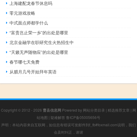
上海建配龙春节休息吗
零元游戏攻略
中式面点师都学什么
“富贵岂止荣一乡”的出处是哪里
北京金融学在职研究生火热招生中
“天籁无声随物应”的出处是哪里
春节哪七天免费
从腊月几号开始拜年英语
Copyright © 2012 - 2026
曹县信息网
Powered by
网站分类目录
|
精选推荐文章
|
网
站地图
|
疑难解答
鲁ICP备05005656号
声明：本站内容来自互联网，如信息有错误可发邮件到f_fb#foxmail.com说明，我们
会及时纠正，谢谢