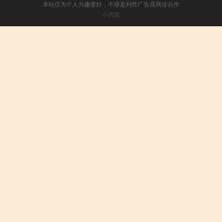
本站仅为个人兴趣爱好，不接盈利性广告及商业合作
小男孩