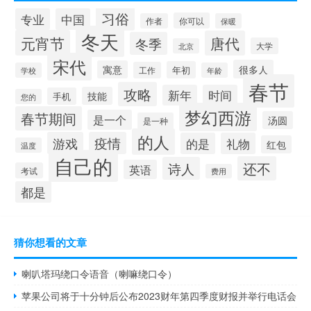
习俗
专业
中国
你可以
作者
保暖
冬天
元宵节
唐代
冬季
大学
北京
宋代
很多人
寓意
年初
工作
学校
年龄
春节
攻略
新年
时间
技能
手机
您的
梦幻西游
春节期间
是一个
汤圆
是一种
的人
游戏
疫情
的是
礼物
红包
温度
自己的
还不
诗人
英语
考试
费用
都是
猜你想看的文章
喇叭塔玛绕口令语音（喇嘛绕口令）
苹果公司将于十分钟后公布2023财年第四季度财报并举行电话会