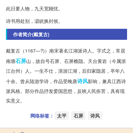
此日要人物，九天宽顾忧。
诗书用处别，澼絖换封侯。
作者简介(戴复古)
戴复古（1167—?)）南宋著名江湖派诗人。字式之，常居
石屏
南塘
山，故自号石屏、石屏樵隐。天台黄岩（今属浙
江台州）人。一生不仕，浪游江湖，后归家隐居，卒年八
诗风
十余。曾从陆游学诗，作品受晚唐
影响，兼具江西诗
派风格。部分作品抒发爱国思想，反映人民疾苦，具有现
实意义。
网络标签：
太平
石屏
诗风