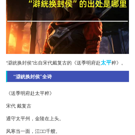
太平
“澼絖换封侯”出自宋代戴复古的《送季明府赴
粹》。
“澼絖换封侯”全诗
《送季明府赴太平粹》
宋代 戴复古
通守太平州，金陵在上头。
风寒当一面，江□□千艘。