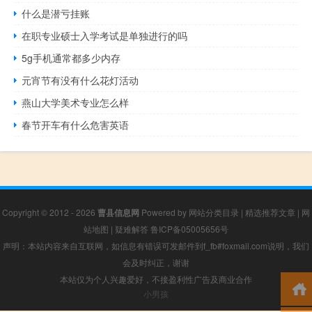
什么是潜亏挂账
在职专业硕士入学考试是单独进行的吗
5g手机通常都多少内存
元宵节有没有什么花灯活动
燕山大学美术专业怎么样
春节开车有什么危害英语
Copyright © 2012 - 2026
曹县信息网
Powered by
网站分类目录
|
精选推荐文章
|
网
站地图
|
疑难解答
鲁ICP备05005656号
声明：本站内容来自互联网，如信息有错误可发邮件到f_fb#foxmail.com说明，我们
会及时纠正，谢谢
本站仅为个人兴趣爱好，不接盈利性广告及商业合作
小男孩