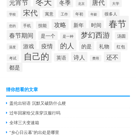
冬天
元宵节
唐代
冬季
大学
北京
宋代
很多人
寓意
年初
工作
学校
年龄
春节
攻略
新年
时间
技能
手机
您的
梦幻西游
春节期间
是一个
汤圆
是一种
的人
游戏
疫情
的是
礼物
红包
温度
自己的
还不
诗人
英语
考试
费用
都是
猜你想看的文章
盖伦出轻语 沉默又破防什么梗
过年回家给父亲穿汉服行吗
全球三大变速箱
“乡心日云暮”的出处是哪里