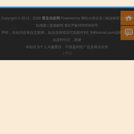
Copyright © 2012 - 2026
曹县信息网
Powered by
网站分类目录
|
精选推荐文章
|
网
站地图
|
疑难解答
鲁ICP备05005656号
声明：本站内容来自互联网，如信息有错误可发邮件到f_fb#foxmail.com说明，我们
会及时纠正，谢谢
本站仅为个人兴趣爱好，不接盈利性广告及商业合作
小男孩