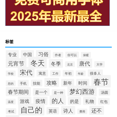
标签
习俗
专业
中国
你可以
作者
保暖
冬天
元宵节
唐代
冬季
大学
北京
宋代
很多人
寓意
年初
工作
学校
年龄
春节
攻略
新年
时间
技能
手机
您的
梦幻西游
春节期间
是一个
汤圆
是一种
的人
游戏
疫情
的是
礼物
红包
温度
自己的
还不
诗人
英语
考试
费用