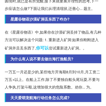
困境时,就已是有所觉醒,接下来就要展开理性的思考,下一
步应该怎么做?下面让我们从理清现状,迁善心... 题主。
星露谷物语沙漠矿洞丢东西了咋办?
在《星露谷物语》中,如果你在沙漠矿洞丢掉了物品,有几种
方法可以解决这个问题: 1. 重新进入矿洞:如果你刚刚进入
你可以
矿洞并且丢东西了,
尝试重新进入矿洞。。
为什么有人说不要去做出海打渔船员?
一万五一月还是少的,某些地方开海期8月到10月,月工资二
万五+以上。在船上工作,除了不要独自船头尾玩耍,不要与
人争执,打架斗殴,这增加很大的危险系数。劝你... 为。
天天爱萌宠航海行动任务怎么完成?