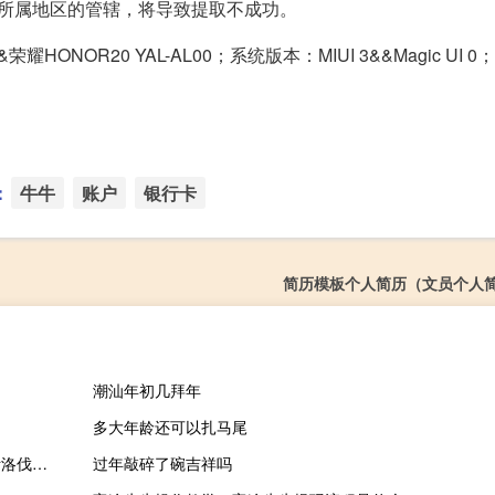
所属地区的管辖，将导致提取不成功。
荣耀HONOR20 YAL-AL00；系统版本：MIUI 3&&Magic UI
：
牛牛
账户
银行卡
简历模板个人简历（文员个人
潮汕年初几拜年
多大年龄还可以扎马尾
匈牙利农业部长：如果欧盟不延长当前限制措施已与罗马尼亚、斯洛伐克和保加利亚农业部长达成一致将单方面延长对乌克兰谷物的进口禁令至9月15日以后
过年敲碎了碗吉祥吗