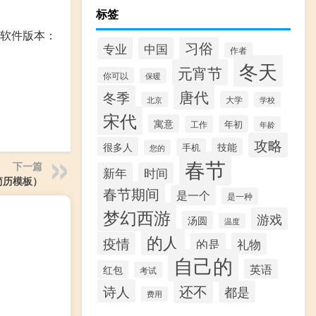
标签
 0；软件版本：
习俗
专业
中国
作者
冬天
元宵节
你可以
保暖
唐代
冬季
大学
北京
学校
宋代
寓意
年初
工作
年龄
攻略
很多人
技能
手机
您的
春节
下一篇
新年
时间
简历模板）
春节期间
是一个
是一种
梦幻西游
游戏
汤圆
温度
的人
疫情
的是
礼物
自己的
英语
红包
考试
还不
诗人
都是
费用